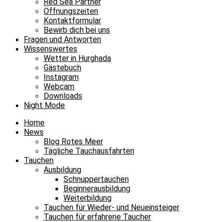
Red Sea Partner
Öffnungszeiten
Kontaktformular
Bewirb dich bei uns
Fragen und Antworten
Wissenswertes
Wetter in Hurghada
Gästebuch
Instagram
Webcam
Downloads
Night Mode
Home
News
Blog Rotes Meer
Tägliche Tauchausfahrten
Tauchen
Ausbildung
Schnuppertauchen
Beginnerausbildung
Weiterbildung
Tauchen für Wieder- und Neueinsteiger
Tauchen für erfahrene Taucher