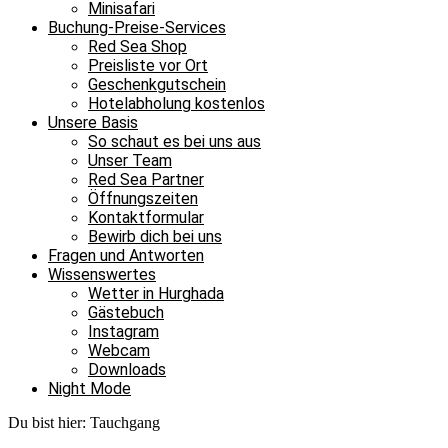
Minisafari
Buchung-Preise-Services
Red Sea Shop
Preisliste vor Ort
Geschenkgutschein
Hotelabholung kostenlos
Unsere Basis
So schaut es bei uns aus
Unser Team
Red Sea Partner
Öffnungszeiten
Kontaktformular
Bewirb dich bei uns
Fragen und Antworten
Wissenswertes
Wetter in Hurghada
Gästebuch
Instagram
Webcam
Downloads
Night Mode
Du bist hier:
Tauchgang