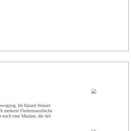
33° |
29°
Tauchboot:
Abu Scharara
hinwegzog. Im blauen Wasser
ich mehrere Fledermausfische
 noch eine Muräne, die tief
Tauchguides: