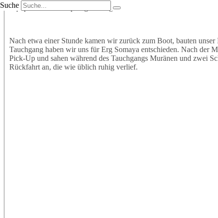
Suche
Equipment an und sprangen mit großer Vorfreude ins Wasser. Wir t
Nach etwa einer Stunde kamen wir zurück zum Boot, bauten unser 
Tauchgang haben wir uns für Erg Somaya entschieden. Nach der Mitt
Pick-Up und sahen während des Tauchgangs Muränen und zwei Schil
Rückfahrt an, die wie üblich ruhig verlief.