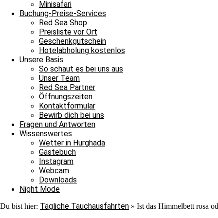
Nach ihrer Show verließen auch sie uns ins Blau. Jedoch war au
Minisafari
Adlerrochen entdecken, der in der Strömung stand, wie ein Fels in
Buchung-Preise-Services
ebenmäßig Marmoriert und wir konnten ihn von der Nähe bewundern
Red Sea Shop
unter einem Stein saß. In unserem Sicherheitsstop begegnete uns er
Preisliste vor Ort
hinschauen sollten, machten wir uns überglücklich auf den Weg in 
Geschenkgutschein
als auch für die Neulinge, denn heute hat unsere Tauschfamilie sic
Hotelabholung kostenlos
viel zu feiern, das heißt schnell auf zur Shaab Stella Bar, denn di
Unsere Basis
Grüße von JJ, Sandra und Janina.
So schaut es bei uns aus
Unser Team
Red Sea Partner
Öffnungszeiten
Kontaktformular
Bewirb dich bei uns
Fragen und Antworten
Wissenswertes
Wetter in Hurghada
Ganztagesfahrt
Gästebuch
Instagram
Tauchplatz 1: Carlson’s Corner
Webcam
Tauchplatz 2: Erg Somaya
Downloads
Tauchplatz 3: Balena
Night Mode
Tägliche Tauchausfahrten
Du bist hier:
»
Ist das Himmelbett rosa o
An diesem wunderschönen Sonntagmorgen starteten wir unseren Ta
wir uns nach Carlsons Corner zu fahren. Der Weg dorthin verlief r