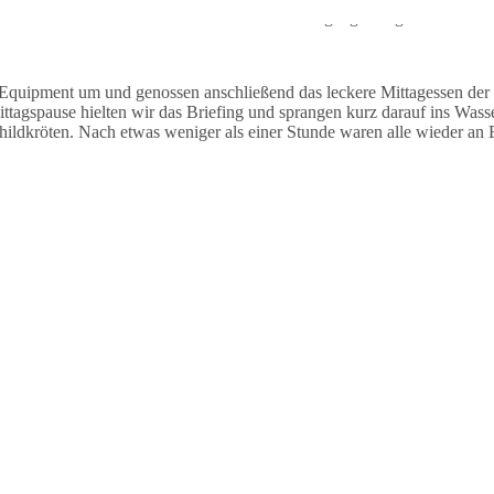
auchten stationär und sahen während des Tauchgangs einige Muränen un
Equipment um und genossen anschließend das leckere Mittagessen der
agspause hielten wir das Briefing und sprangen kurz darauf ins Wasse
dkröten. Nach etwas weniger als einer Stunde waren alle wieder an B