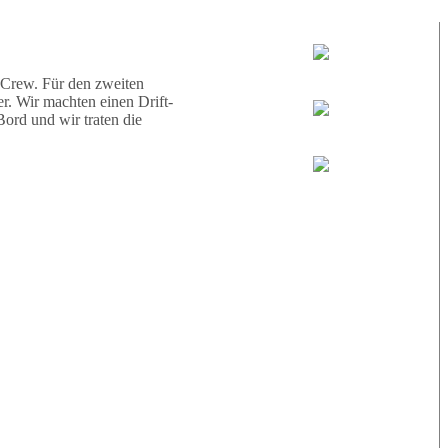
d eine Schildkröte.
Tauchguides:
Jamie
 Crew. Für den zweiten
r. Wir machten einen Drift-
ord und wir traten die
MoMo
Loris