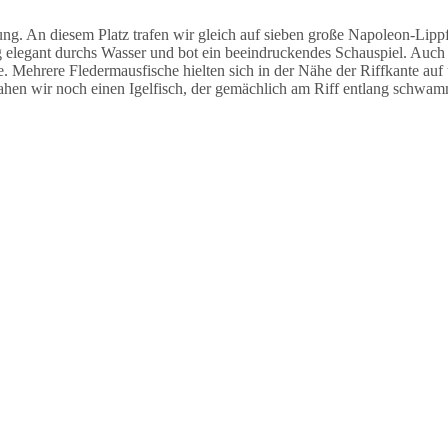
 An diesem Platz trafen wir gleich auf sieben große Napoleon-Lippfi
legant durchs Wasser und bot ein beeindruckendes Schauspiel. Auch h
e. Mehrere Fledermausfische hielten sich in der Nähe der Riffkante auf
ahen wir noch einen Igelfisch, der gemächlich am Riff entlang schwam