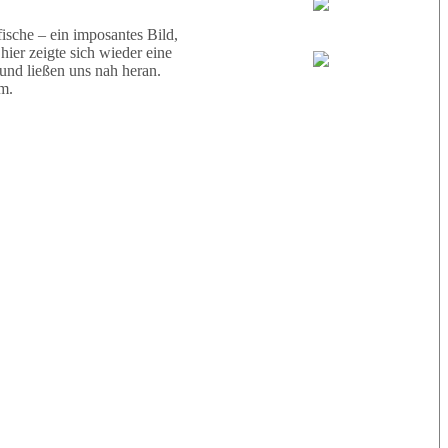
Wael
sche – ein imposantes Bild,
ier zeigte sich wieder eine
 und ließen uns nah heran.
Eric
m.