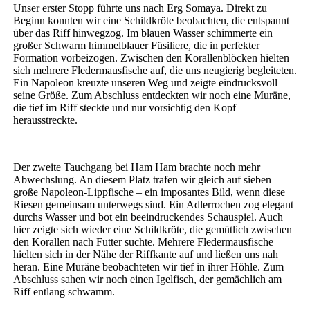
Unser erster Stopp führte uns nach Erg Somaya. Direkt zu
Beginn konnten wir eine Schildkröte beobachten, die entspannt
über das Riff hinwegzog. Im blauen Wasser schimmerte ein
großer Schwarm himmelblauer Füsiliere, die in perfekter
Formation vorbeizogen. Zwischen den Korallenblöcken hielten
sich mehrere Fledermausfische auf, die uns neugierig begleiteten.
Ein Napoleon kreuzte unseren Weg und zeigte eindrucksvoll
seine Größe. Zum Abschluss entdeckten wir noch eine Muräne,
die tief im Riff steckte und nur vorsichtig den Kopf
herausstreckte.
Der zweite Tauchgang bei Ham Ham brachte noch mehr
Abwechslung. An diesem Platz trafen wir gleich auf sieben
große Napoleon-Lippfische – ein imposantes Bild, wenn diese
Riesen gemeinsam unterwegs sind. Ein Adlerrochen zog elegant
durchs Wasser und bot ein beeindruckendes Schauspiel. Auch
hier zeigte sich wieder eine Schildkröte, die gemütlich zwischen
den Korallen nach Futter suchte. Mehrere Fledermausfische
hielten sich in der Nähe der Riffkante auf und ließen uns nah
heran. Eine Muräne beobachteten wir tief in ihrer Höhle. Zum
Abschluss sahen wir noch einen Igelfisch, der gemächlich am
Riff entlang schwamm.