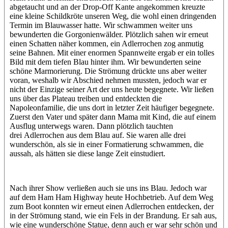
abgetaucht und an der Drop-Off Kante angekommen kreuzte
eine kleine Schildkröte unseren Weg, die wohl einen dringenden
Termin im Blauwasser hatte. Wir schwammen weiter uns
bewunderten die Gorgonienwälder. Plötzlich sahen wir erneut
einen Schatten näher kommen, ein Adlerrochen zog anmutig
seine Bahnen. Mit einer enormen Spannweite ergab er ein tolles
Bild mit dem tiefen Blau hinter ihm. Wir bewunderten seine
schöne Marmorierung. Die Strömung drückte uns aber weiter
voran, weshalb wir Abschied nehmen mussten, jedoch war er
nicht der Einzige seiner Art der uns heute begegnete. Wir ließen
uns über das Plateau treiben und entdeckten die
Napoleonfamilie, die uns dort in letzter Zeit häufiger begegnete.
Zuerst den Vater und später dann Mama mit Kind, die auf einem
Ausflug unterwegs waren. Dann plötzlich tauchten
drei Adlerrochen aus dem Blau auf. Sie waren alle drei
wunderschön, als sie in einer Formatierung schwammen, die
aussah, als hätten sie diese lange Zeit einstudiert.
Nach ihrer Show verließen auch sie uns ins Blau. Jedoch war
auf dem Ham Ham Highway heute Hochbetrieb. Auf dem Weg
zum Boot konnten wir erneut einen Adlerrochen entdecken, der
in der Strömung stand, wie ein Fels in der Brandung. Er sah aus,
wie eine wunderschöne Statue, denn auch er war sehr schön und