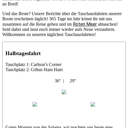
an Bord!
Und das Beste? Unsere Berichte über die Tauchausfahrten unserer
Boote erscheinen täglich! 365 Tage im Jahr könnt ihr mit uns
Roten Meer
zusammen auf die Reise gehen und im
abtauchen!
Seid dabei und lasst euch immer wieder aufs Neue verzaubern.
Willkommen zu unseren täglichen Tauchausfahrten!
Halbtagesfahrt
Tauchplatz 1: Carlson’s Corner
Tauchplatz 2: Giftun Ham Ham
36° |
29°
Abu Salama
Jasmin (JJ)
Sandra
Guten Morgen von der Salama, wir machten uns heute eine