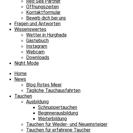
Red Sea Partner
Öffnungszeiten
Kontaktformular
Bewirb dich bei uns
Fragen und Antworten
Wissenswertes
Wetter in Hurghada
Gästebuch
Instagram
Webcam
Downloads
Night Mode
Home
News
Blog Rotes Meer
Tägliche Tauchausfahrten
Tauchen
Ausbildung
Schnuppertauchen
Beginnerausbildung
Weiterbildung
Tauchen für Wieder- und Neueinsteiger
Tauchen für erfahrene Taucher