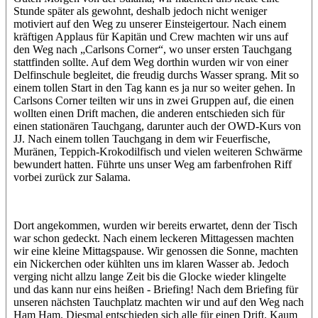
Stunde später als gewohnt, deshalb jedoch nicht weniger
motiviert auf den Weg zu unserer Einsteigertour. Nach einem
kräftigen Applaus für Kapitän und Crew machten wir uns auf
den Weg nach „Carlsons Corner“, wo unser ersten Tauchgang
stattfinden sollte. Auf dem Weg dorthin wurden wir von einer
Delfinschule begleitet, die freudig durchs Wasser sprang. Mit so
einem tollen Start in den Tag kann es ja nur so weiter gehen. In
Carlsons Corner teilten wir uns in zwei Gruppen auf, die einen
wollten einen Drift machen, die anderen entschieden sich für
einen stationären Tauchgang, darunter auch der OWD-Kurs von
JJ. Nach einem tollen Tauchgang in dem wir Feuerfische,
Muränen, Teppich-Krokodilfisch und vielen weiteren Schwärme
bewundert hatten. Führte uns unser Weg am farbenfrohen Riff
vorbei zurück zur Salama.
Dort angekommen, wurden wir bereits erwartet, denn der Tisch
war schon gedeckt. Nach einem leckeren Mittagessen machten
wir eine kleine Mittagspause. Wir genossen die Sonne, machten
ein Nickerchen oder kühlten uns im klaren Wasser ab. Jedoch
verging nicht allzu lange Zeit bis die Glocke wieder klingelte
und das kann nur eins heißen - Briefing! Nach dem Briefing für
unseren nächsten Tauchplatz machten wir und auf den Weg nach
Ham Ham. Diesmal entschieden sich alle für einen Drift. Kaum