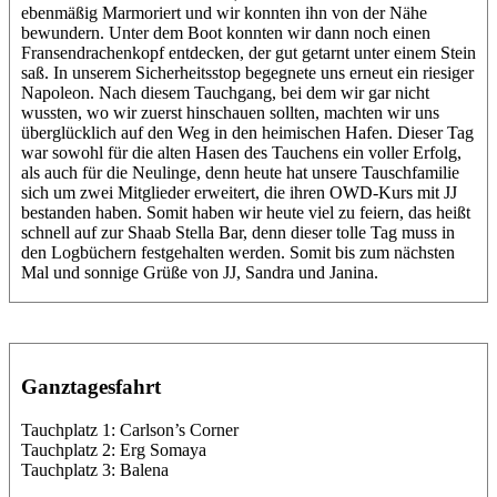
ebenmäßig Marmoriert und wir konnten ihn von der Nähe
bewundern. Unter dem Boot konnten wir dann noch einen
Fransendrachenkopf entdecken, der gut getarnt unter einem Stein
saß. In unserem Sicherheitsstop begegnete uns erneut ein riesiger
Napoleon. Nach diesem Tauchgang, bei dem wir gar nicht
wussten, wo wir zuerst hinschauen sollten, machten wir uns
überglücklich auf den Weg in den heimischen Hafen. Dieser Tag
war sowohl für die alten Hasen des Tauchens ein voller Erfolg,
als auch für die Neulinge, denn heute hat unsere Tauschfamilie
sich um zwei Mitglieder erweitert, die ihren OWD-Kurs mit JJ
bestanden haben. Somit haben wir heute viel zu feiern, das heißt
schnell auf zur Shaab Stella Bar, denn dieser tolle Tag muss in
den Logbüchern festgehalten werden. Somit bis zum nächsten
Mal und sonnige Grüße von JJ, Sandra und Janina.
Ganztagesfahrt
Tauchplatz 1: Carlson’s Corner
Tauchplatz 2: Erg Somaya
Tauchplatz 3: Balena