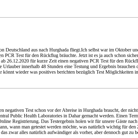
von Deutschland aus nach Hurghada fliegt.Ich selbst war im Oktober u
n PCR Test für den Rückflug bräuchte. Jetzt ist es ja auch schon sic
 ab 26.12.2020 für kurze Zeit einen negativen PCR Test für den Rück
Urlauber innerhalb 48 Stunden eine Testung und Ergebnis brauchen die
hr könnt wieder was positives berichten bezüglich Test Möglichkeite
inen negativen Test schon vor der Abreise in Hurghada braucht, der nicht
ntral Public Health Laboratories in Dahar gemacht werden. Einen Ter
 Online Registrierung. Das Testergebnis holen wir für unsere Gäste nach
ann, wann man getestet werden möchte, was natürlich wichtig für den 
 das zwar alles natürlich aufwändiger als vorher, aber dennoch gut zu be