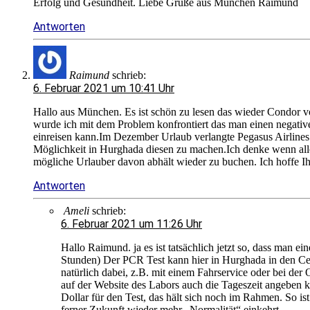
Erfolg und Gesundheit. Liebe Grüße aus München Raimund
Antworten
Raimund
schrieb:
6. Februar 2021 um 10:41 Uhr
Hallo aus München. Es ist schön zu lesen das wieder Condor 
wurde ich mit dem Problem konfrontiert das man einen negative
einreisen kann.Im Dezember Urlaub verlangte Pegasus Airlines
Möglichkeit in Hurghada diesen zu machen.Ich denke wenn alle 
mögliche Urlauber davon abhält wieder zu buchen. Ich hoffe I
Antworten
Ameli
schrieb:
6. Februar 2021 um 11:26 Uhr
Hallo Raimund. ja es ist tatsächlich jetzt so, dass man e
Stunden) Der PCR Test kann hier in Hurghada in den Ce
natürlich dabei, z.B. mit einem Fahrservice oder bei der
auf der Website des Labors auch die Tageszeit angeben k
Dollar für den Test, das hält sich noch im Rahmen. So ist
ferner Zukunft wieder mehr „Normalität“ einkehrt.