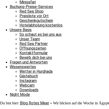
wieder verschoben. Auch dieses Mal konnten wir nur hoffen, dass die
Minisafari
gestartet!
Buchung-Preise-Services
Red Sea Shop
Fast das ganze letzte Jahr konnte man nur über Kairo oder Istanbul 
Preisliste vor Ort
wenigen Städten.
Geschenkgutschein
Hotelabholung kostenlos
Ab sofort kann man aber wieder von vielen verschiedenen deutsche
Unsere Basis
Beschränkungen recht schwierig für die meisten ist, ins Ausland zu fl
darüber freuen wir uns sehr!
So schaut es bei uns aus
Unser Team
Wir hatten bereits Anfang Dezember für euch diverse Flugmöglichkeit
Red Sea Partner
mehr aktuell, doch ihr könnt euch auf den jeweiligen Websites der Flu
Öffnungszeiten
Kontaktformular
Bewirb dich bei uns
Fragen und Antworten
Foto Credit: Egyptian Ministry of Tourism and Antiquities
Wissenswertes
Wetter in Hurghada
Mumie mit goldener Zunge entdeckt
Gästebuch
Instagram
Letzte Woche entdeckten ägyptische Archäologen 16 Grabkammern auß
Webcam
Die Zunge ist ein Amulett aus Goldfolie und dient vermutlich dazu, 
Downloads
Facebook-Post.
Night Mode
Die Archäologen arbeiteten am Tempel von Taposiris Magna im Westen 
Blog Rotes Meer
Du bist hier:
»
Wir blicken auf die Woche in Ägypt
Diese hatte die Form einer Halskette, an der der Kopf eines Falken h