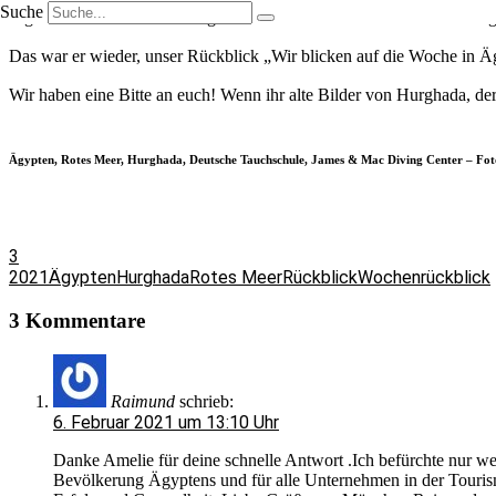
Suche
Eigentlich sind die Archäologen auf der Suche nach dem Grab der le
Das war er wieder, unser Rückblick „Wir blicken auf die Woche in Ä
Wir haben eine Bitte an euch! Wenn ihr alte Bilder von Hurghada, de
Ägypten, Rotes Meer, Hurghada, Deutsche Tauchschule, James & Mac Diving Center – Fo
3
2021
Ägypten
Hurghada
Rotes Meer
Rückblick
Wochenrückblick
3 Kommentare
Raimund
schrieb:
6. Februar 2021 um 13:10 Uhr
Danke Amelie für deine schnelle Antwort .Ich befürchte nur we
Bevölkerung Ägyptens und für alle Unternehmen in der Tourism