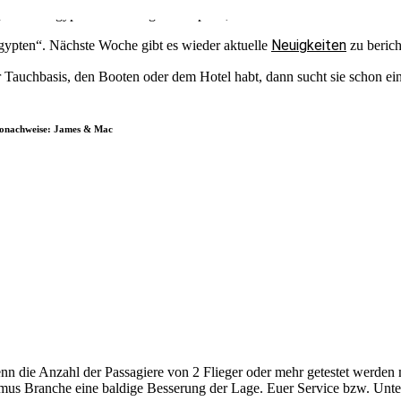
gendären ägyptischen Königin Kleopatra, aber wurden bisher noch nicht
Neuigkeiten
gypten“. Nächste Woche gibt es wieder aktuelle
zu berich
r Tauchbasis, den Booten oder dem Hotel habt, dann sucht sie schon ei
tonachweise: James & Mac
nn die Anzahl der Passagiere von 2 Flieger oder mehr getestet werden m
us Branche eine baldige Besserung der Lage. Euer Service bzw. Unter