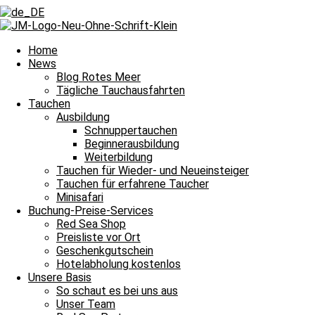
Zurück
Voriger
Folgst du uns schon auf Instagram?
Nächster
Happy Birthday und Bye bye Yvonne
Nächster
Home
News
Blog Rotes Meer
Tägliche Tauchausfahrten
Tauchen
Ausbildung
Schnuppertauchen
Beginnerausbildung
Wir blicken auf die Woche in Ägypten
Weiterbildung
Tauchen für Wieder- und Neueinsteiger
Auch in dieser Woche waren unsere Tauchlehrer wieder auf dem Rot
Tauchen für erfahrene Taucher
woanders in Ägypten sind aufregende Dinge passiert. Wir blicken au
Minisafari
Buchung-Preise-Services
Red Sea Shop
Preisliste vor Ort
Ein turbulenter Rescue Diver Kurs
Geschenkgutschein
Hotelabholung kostenlos
Rescue Diver 
In der letzten Woche fand auf unserer Tauchbasis ein
Unsere Basis
Katy ist euch aus dem Tauchbasis Office unserer Partner Tauchbasis, d
So schaut es bei uns aus
machte sie noch den EFR Kurs (Erste Hilfe) mit Tino.
Unser Team