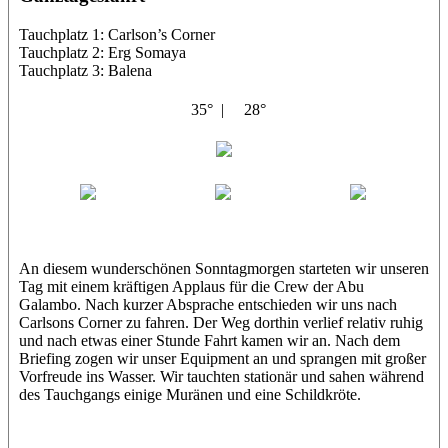
Tauchplatz 1: Carlson’s Corner
Tauchplatz 2: Erg Somaya
Tauchplatz 3: Balena
35° |
28°
Abu Galambo
Jamie
MoMo
Loris
An diesem wunderschönen Sonntagmorgen starteten wir unseren
Tag mit einem kräftigen Applaus für die Crew der Abu
Galambo. Nach kurzer Absprache entschieden wir uns nach
Carlsons Corner zu fahren. Der Weg dorthin verlief relativ ruhig
und nach etwas einer Stunde Fahrt kamen wir an. Nach dem
Briefing zogen wir unser Equipment an und sprangen mit großer
Vorfreude ins Wasser. Wir tauchten stationär und sahen während
des Tauchgangs einige Muränen und eine Schildkröte.