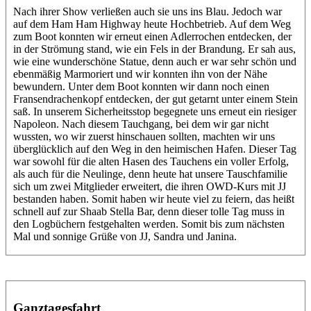
Nach ihrer Show verließen auch sie uns ins Blau. Jedoch war
auf dem Ham Ham Highway heute Hochbetrieb. Auf dem Weg
zum Boot konnten wir erneut einen Adlerrochen entdecken, der
in der Strömung stand, wie ein Fels in der Brandung. Er sah aus,
wie eine wunderschöne Statue, denn auch er war sehr schön und
ebenmäßig Marmoriert und wir konnten ihn von der Nähe
bewundern. Unter dem Boot konnten wir dann noch einen
Fransendrachenkopf entdecken, der gut getarnt unter einem Stein
saß. In unserem Sicherheitsstop begegnete uns erneut ein riesiger
Napoleon. Nach diesem Tauchgang, bei dem wir gar nicht
wussten, wo wir zuerst hinschauen sollten, machten wir uns
überglücklich auf den Weg in den heimischen Hafen. Dieser Tag
war sowohl für die alten Hasen des Tauchens ein voller Erfolg,
als auch für die Neulinge, denn heute hat unsere Tauschfamilie
sich um zwei Mitglieder erweitert, die ihren OWD-Kurs mit JJ
bestanden haben. Somit haben wir heute viel zu feiern, das heißt
schnell auf zur Shaab Stella Bar, denn dieser tolle Tag muss in
den Logbüchern festgehalten werden. Somit bis zum nächsten
Mal und sonnige Grüße von JJ, Sandra und Janina.
Ganztagesfahrt