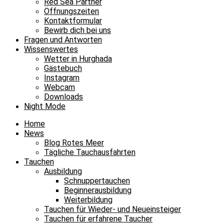
Red Sea Partner
Öffnungszeiten
Kontaktformular
Bewirb dich bei uns
Fragen und Antworten
Wissenswertes
Wetter in Hurghada
Gästebuch
Instagram
Webcam
Downloads
Night Mode
Home
News
Blog Rotes Meer
Tägliche Tauchausfahrten
Tauchen
Ausbildung
Schnuppertauchen
Beginnerausbildung
Weiterbildung
Tauchen für Wieder- und Neueinsteiger
Tauchen für erfahrene Taucher