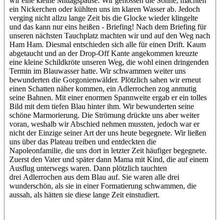
wir eine kleine Mittagspause. Wir genossen die Sonne, machten
ein Nickerchen oder kühlten uns im klaren Wasser ab. Jedoch
verging nicht allzu lange Zeit bis die Glocke wieder klingelte
und das kann nur eins heißen - Briefing! Nach dem Briefing für
unseren nächsten Tauchplatz machten wir und auf den Weg nach
Ham Ham. Diesmal entschieden sich alle für einen Drift. Kaum
abgetaucht und an der Drop-Off Kante angekommen kreuzte
eine kleine Schildkröte unseren Weg, die wohl einen dringenden
Termin im Blauwasser hatte. Wir schwammen weiter uns
bewunderten die Gorgonienwälder. Plötzlich sahen wir erneut
einen Schatten näher kommen, ein Adlerrochen zog anmutig
seine Bahnen. Mit einer enormen Spannweite ergab er ein tolles
Bild mit dem tiefen Blau hinter ihm. Wir bewunderten seine
schöne Marmorierung. Die Strömung drückte uns aber weiter
voran, weshalb wir Abschied nehmen mussten, jedoch war er
nicht der Einzige seiner Art der uns heute begegnete. Wir ließen
uns über das Plateau treiben und entdeckten die
Napoleonfamilie, die uns dort in letzter Zeit häufiger begegnete.
Zuerst den Vater und später dann Mama mit Kind, die auf einem
Ausflug unterwegs waren. Dann plötzlich tauchten
drei Adlerrochen aus dem Blau auf. Sie waren alle drei
wunderschön, als sie in einer Formatierung schwammen, die
aussah, als hätten sie diese lange Zeit einstudiert.