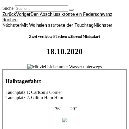
Suche
Zurück
Voriger
Den Abschluss krönte ein Federschwanz
Rochen
Nächster
Mit Walhaien startete der Tauchtag
Nächster
Zwei verliebte Pärchen während Minisafari
18.10.2020
Halbtagesfahrt
Tauchplatz 1: Carlson’s Corner
Tauchplatz 2: Giftun Ham Ham
36° |
29°
Abu Salama