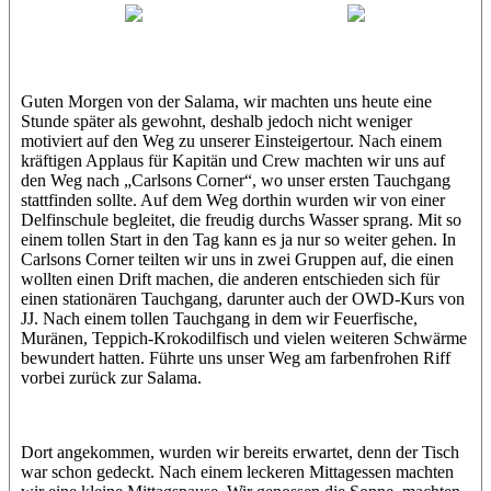
Jasmin (JJ)
Sandra
Guten Morgen von der Salama, wir machten uns heute eine
Stunde später als gewohnt, deshalb jedoch nicht weniger
motiviert auf den Weg zu unserer Einsteigertour. Nach einem
kräftigen Applaus für Kapitän und Crew machten wir uns auf
den Weg nach „Carlsons Corner“, wo unser ersten Tauchgang
stattfinden sollte. Auf dem Weg dorthin wurden wir von einer
Delfinschule begleitet, die freudig durchs Wasser sprang. Mit so
einem tollen Start in den Tag kann es ja nur so weiter gehen. In
Carlsons Corner teilten wir uns in zwei Gruppen auf, die einen
wollten einen Drift machen, die anderen entschieden sich für
einen stationären Tauchgang, darunter auch der OWD-Kurs von
JJ. Nach einem tollen Tauchgang in dem wir Feuerfische,
Muränen, Teppich-Krokodilfisch und vielen weiteren Schwärme
bewundert hatten. Führte uns unser Weg am farbenfrohen Riff
vorbei zurück zur Salama.
Dort angekommen, wurden wir bereits erwartet, denn der Tisch
war schon gedeckt. Nach einem leckeren Mittagessen machten