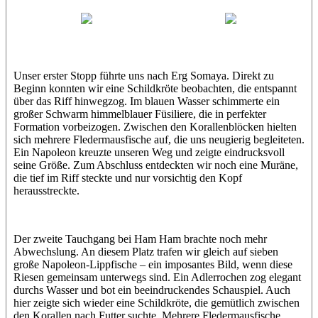
Abu Scharara
Wael
Eric
Unser erster Stopp führte uns nach Erg Somaya. Direkt zu
Beginn konnten wir eine Schildkröte beobachten, die entspannt
über das Riff hinwegzog. Im blauen Wasser schimmerte ein
großer Schwarm himmelblauer Füsiliere, die in perfekter
Formation vorbeizogen. Zwischen den Korallenblöcken hielten
sich mehrere Fledermausfische auf, die uns neugierig begleiteten.
Ein Napoleon kreuzte unseren Weg und zeigte eindrucksvoll
seine Größe. Zum Abschluss entdeckten wir noch eine Muräne,
die tief im Riff steckte und nur vorsichtig den Kopf
herausstreckte.
Der zweite Tauchgang bei Ham Ham brachte noch mehr
Abwechslung. An diesem Platz trafen wir gleich auf sieben
große Napoleon-Lippfische – ein imposantes Bild, wenn diese
Riesen gemeinsam unterwegs sind. Ein Adlerrochen zog elegant
durchs Wasser und bot ein beeindruckendes Schauspiel. Auch
hier zeigte sich wieder eine Schildkröte, die gemütlich zwischen
den Korallen nach Futter suchte. Mehrere Fledermausfische