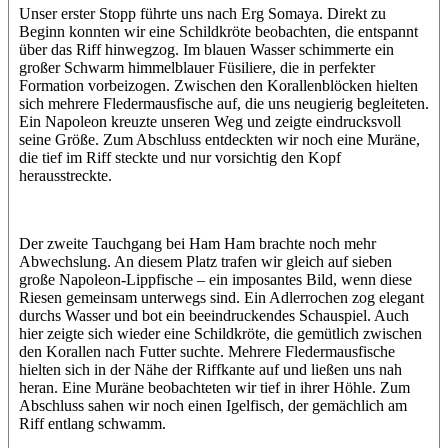
Unser erster Stopp führte uns nach Erg Somaya. Direkt zu
Beginn konnten wir eine Schildkröte beobachten, die entspannt
über das Riff hinwegzog. Im blauen Wasser schimmerte ein
großer Schwarm himmelblauer Füsiliere, die in perfekter
Formation vorbeizogen. Zwischen den Korallenblöcken hielten
sich mehrere Fledermausfische auf, die uns neugierig begleiteten.
Ein Napoleon kreuzte unseren Weg und zeigte eindrucksvoll
seine Größe. Zum Abschluss entdeckten wir noch eine Muräne,
die tief im Riff steckte und nur vorsichtig den Kopf
herausstreckte.
Der zweite Tauchgang bei Ham Ham brachte noch mehr
Abwechslung. An diesem Platz trafen wir gleich auf sieben
große Napoleon-Lippfische – ein imposantes Bild, wenn diese
Riesen gemeinsam unterwegs sind. Ein Adlerrochen zog elegant
durchs Wasser und bot ein beeindruckendes Schauspiel. Auch
hier zeigte sich wieder eine Schildkröte, die gemütlich zwischen
den Korallen nach Futter suchte. Mehrere Fledermausfische
hielten sich in der Nähe der Riffkante auf und ließen uns nah
heran. Eine Muräne beobachteten wir tief in ihrer Höhle. Zum
Abschluss sahen wir noch einen Igelfisch, der gemächlich am
Riff entlang schwamm.