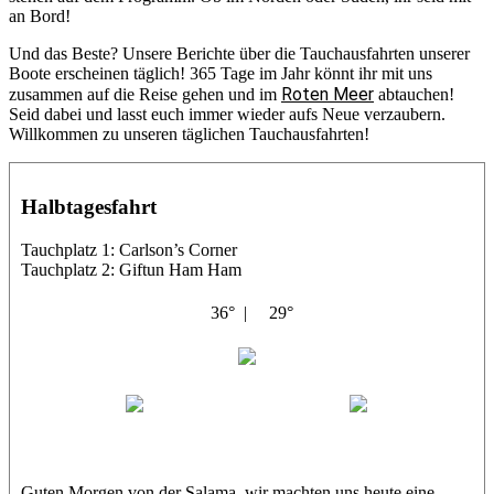
an Bord!
Und das Beste? Unsere Berichte über die Tauchausfahrten unserer
Boote erscheinen täglich! 365 Tage im Jahr könnt ihr mit uns
Roten Meer
zusammen auf die Reise gehen und im
abtauchen!
Seid dabei und lasst euch immer wieder aufs Neue verzaubern.
Willkommen zu unseren täglichen Tauchausfahrten!
Halbtagesfahrt
Tauchplatz 1: Carlson’s Corner
Tauchplatz 2: Giftun Ham Ham
36° |
29°
Abu Salama
Jasmin (JJ)
Sandra
Guten Morgen von der Salama, wir machten uns heute eine