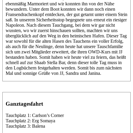
ebenmäßig Marmoriert und wir konnten ihn von der Nähe
bewundern. Unter dem Boot konnten wir dann noch einen
Fransendrachenkopf entdecken, der gut getarnt unter einem Stein
saß. In unserem Sicherheitsstop begegnete uns erneut ein riesiger
Napoleon. Nach diesem Tauchgang, bei dem wir gar nicht
wussten, wo wir zuerst hinschauen sollten, machten wir uns
überglücklich auf den Weg in den heimischen Hafen. Dieser Tag
war sowohl für die alten Hasen des Tauchens ein voller Erfolg,
als auch für die Neulinge, denn heute hat unsere Tauschfamilie
sich um zwei Mitglieder erweitert, die ihren OWD-Kurs mit JJ
bestanden haben. Somit haben wir heute viel zu feiern, das heißt
schnell auf zur Shaab Stella Bar, denn dieser tolle Tag muss in
den Logbüchern festgehalten werden. Somit bis zum nächsten
Mal und sonnige Grüße von JJ, Sandra und Janina.
Ganztagesfahrt
Tauchplatz 1: Carlson’s Corner
Tauchplatz 2: Erg Somaya
Tauchplatz 3: Balena