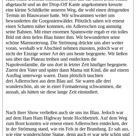
abgetaucht und an der Drop-Off Kante angekommen kreuzte
eine kleine Schildkröte unseren Weg, die wohl einen dringenden
Termin im Blauwasser hatte. Wir schwammen weiter uns
bewunderten die Gorgonienwälder. Plötzlich sahen wir erneut
einen Schatten näher kommen, ein Adlerrochen zog anmutig
seine Bahnen. Mit einer enormen Spannweite ergab er ein tolles
Bild mit dem tiefen Blau hinter ihm. Wir bewunderten seine
schöne Marmorierung. Die Strömung drückte uns aber weiter
voran, weshalb wir Abschied nehmen mussten, jedoch war er
nicht der Einzige seiner Art der uns heute begegnete. Wir ließen
uns über das Plateau treiben und entdeckten die
Napoleonfamilie, die uns dort in letzter Zeit häufiger begegnete.
Zuerst den Vater und später dann Mama mit Kind, die auf einem
Ausflug unterwegs waren. Dann plötzlich tauchten
drei Adlerrochen aus dem Blau auf. Sie waren alle drei
wunderschön, als sie in einer Formatierung schwammen, die
aussah, als hätten sie diese lange Zeit einstudiert.
Nach ihrer Show verließen auch sie uns ins Blau. Jedoch war
auf dem Ham Ham Highway heute Hochbetrieb. Auf dem Weg
zum Boot konnten wir erneut einen Adlerrochen entdecken, der
in der Strömung stand, wie ein Fels in der Brandung. Er sah aus,
wie eine wunderschöne Statue, denn auch er war sehr schön und