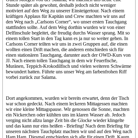
Stunde später als gewohnt, deshalb jedoch nicht weniger
motiviert auf den Weg zu unserer Einsteigertour. Nach einem
kräftigen Applaus für Kapitän und Crew machten wir uns auf
den Weg nach „Carlsons Corner“, wo unser ersten Tauchgang
stattfinden sollte. Auf dem Weg dorthin wurden wir von einer
Delfinschule begleitet, die freudig durchs Wasser sprang. Mit so
einem tollen Start in den Tag kann es ja nur so weiter gehen. In
Carlsons Corner teilten wir uns in zwei Gruppen auf, die einen
wollten einen Drift machen, die anderen entschieden sich für
einen stationären Tauchgang, darunter auch der OWD-Kurs von
JJ. Nach einem tollen Tauchgang in dem wir Feuerfische,
Muränen, Teppich-Krokodilfisch und vielen weiteren Schwärme
bewundert hatten. Führte uns unser Weg am farbenfrohen Riff
vorbei zurück zur Salama.
Dort angekommen, wurden wir bereits erwartet, denn der Tisch
war schon gedeckt. Nach einem leckeren Mittagessen machten
wir eine kleine Mittagspause. Wir genossen die Sonne, machten
ein Nickerchen oder kühlten uns im klaren Wasser ab. Jedoch
verging nicht allzu lange Zeit bis die Glocke wieder klingelte
und das kann nur eins heißen - Briefing! Nach dem Briefing für
unseren nächsten Tauchplatz machten wir und auf den Weg nach
Ham Ham. Diesmal entschieden sich alle für einen Drift. Kaum