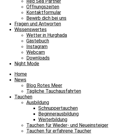
Red Sea Partner
Öffnungszeiten
Kontaktformular
Bewirb dich bei uns
Fragen und Antworten
Wissenswertes
Wetter in Hurghada
Gästebuch
Instagram
Webcam
Downloads
Night Mode
Home
News
Blog Rotes Meer
Tägliche Tauchausfahrten
Tauchen
Ausbildung
Schnuppertauchen
Beginnerausbildung
Weiterbildung
Tauchen für Wieder- und Neueinsteiger
Tauchen für erfahrene Taucher