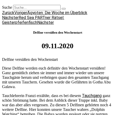
Suche
Zurück
Voriger
Ägypten: Die Woche im Überblick
Nächster
Red Sea PARTner Rätsel:
Geisterpfeifenfisch
Nächster
Delfine versüßen den Wochenstart
09.11.2020
Delfine versüßen den Wochenstart
Diese Delfine werden euch definitiv den Wochenstart versüßen!
Ganz gemütlich ziehen sie immer und immer wieder um unsere
Tauchgäste herum und verbringen quasi den gesamten Tauchgang
mit unseren Tauchern. Gesehen wurde die Gefährten in Gotha Abu
Galawa.
Tauchgang
Tauchlehrerin Franzi erzählte, dass es bei diesem
ganz
schön Strömung hatte. Bei dem Anblick dieser Truppe inkl. Baby
war das aber alles vergessen. Zu diesen 5 Delfinen gehörten noch 4
weitere Delfine. Hier konnten unsere Taucher wahres „Dolphin
Watching“ betreiben. Die Babys wurden gesäugt oder sie putzten