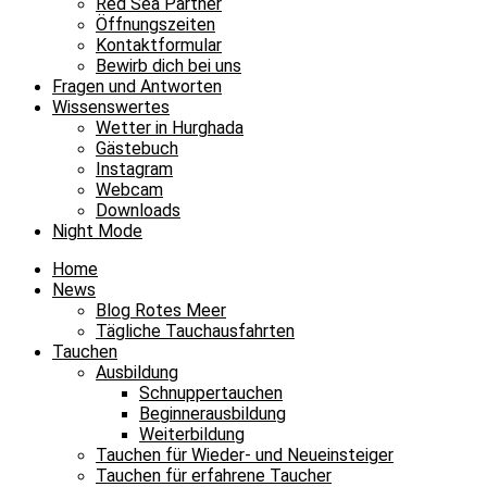
Red Sea Partner
Öffnungszeiten
Kontaktformular
Bewirb dich bei uns
Fragen und Antworten
Wissenswertes
Wetter in Hurghada
Gästebuch
Instagram
Webcam
Downloads
Night Mode
Home
News
Blog Rotes Meer
Tägliche Tauchausfahrten
Tauchen
Ausbildung
Schnuppertauchen
Beginnerausbildung
Weiterbildung
Tauchen für Wieder- und Neueinsteiger
Tauchen für erfahrene Taucher