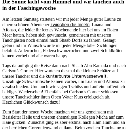
Die Sonne lacht vom Himmel und wir tauchen auch
in der Faschingswoche
Am letzten Samstag starteten wir mit jeder Menge guter Laune zu
zwischen die Inseln
einem schönen Abenteuer
. Luana und
Afonso, die leider ihr letztes Wochenende hier bei uns im Roten
Meer hatten, haben sich gewünscht, gemeinsam mit unseren
Tauchgästen noch einmal nach Shaab Dorfa zu fahren. Gesagt,
getan und ihr Wunsch wurde mit jeder Menge toller Sichtungen
belohnt. Adlerrochen, Federschwanzrochen und zwei Schildkröten
kamen vorbei und alle waren happy.
Tags darauf ging die Reise dann nach Shaab Abu Ramada und nach
Carlson’s Corner. Hier warteten diesmal die kleinen Schätze auf
kunterbunte Unterwasserwelt
unsere Taucher und die
.
Unzählige Schwarmfische kamen vorbei, um Luana und Afonso zu
verabschieden. Und auch wir sagen Tschüss und auf ein hoffentlich
baldiges Wiedersehen! Ebenfalls bei Carlson’s Corner schlossen
unsere Tauchschüler ihren Open Water Kurs erfolgreich ab.
Herzlichen Glückwunsch dazu!
Zum Start der neuen Woche machten wir uns gemeinsam mit
Basisleiter Helle und unseren ehemaligen Kollegen Micha auf zum
Haie gucken. Zunächst ging es aber erstmal nach Ham Ham und an
in
der herrlichen Gorgonienwand entlang. Beim zweiten Tauchgang