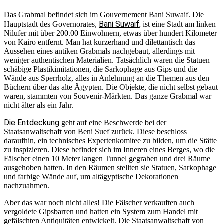
Das Grabmal befindet sich im Gouvernement Bani Suwaif. Die
Bani Suwaif,
Hauptstadt des Governorates,
ist eine Stadt am linken
Nilufer mit über 200.00 Einwohnern, etwas über hundert Kilometer
von Kairo entfernt. Man hat kurzerhand und dilettantisch das
Aussehen eines antiken Grabmals nachgebaut, allerdings mit
weniger authentischen Materialien. Tatsächlich waren die Statuen
schäbige Plastikimitationen, die Sarkophage aus Gips und die
Wände aus Sperrholz, alles in Anlehnung an die Themen aus den
Büchern über das alte Ägypten. Die Objekte, die nicht selbst gebaut
waren, stammten von Souvenir-Märkten. Das ganze Grabmal war
nicht älter als ein Jahr.
Die Entdeckung
geht auf eine Beschwerde bei der
Staatsanwaltschaft von Beni Suef zurück. Diese beschloss
daraufhin, ein technisches Expertenkomitee zu bilden, um die Stätte
zu inspizieren. Diese befindet sich im Inneren eines Berges, wo die
Fälscher einen 10 Meter langen Tunnel gegraben und drei Räume
ausgehoben hatten. In den Räumen stellten sie Statuen, Sarkophage
und farbige Wände auf, um altägyptische Dekorationen
nachzuahmen.
Aber das war noch nicht alles! Die Fälscher verkauften auch
vergoldete Gipsbarren und hatten ein System zum Handel mit
gefälschten Antiquitäten entwickelt. Die Staatsanwaltschaft von