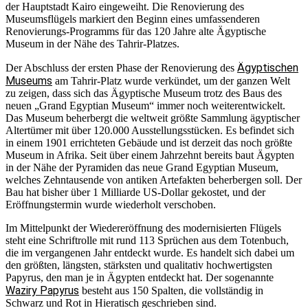
der Hauptstadt Kairo eingeweiht. Die Renovierung des
Museumsflügels markiert den Beginn eines umfassenderen
Renovierungs-Programms für das 120 Jahre alte Ägyptische
Museum in der Nähe des Tahrir-Platzes.
Ägyptischen
Der Abschluss der ersten Phase der Renovierung des
Museums
am Tahrir-Platz wurde verkündet, um der ganzen Welt
zu zeigen, dass sich das Ägyptische Museum trotz des Baus des
neuen „Grand Egyptian Museum“ immer noch weiterentwickelt.
Das Museum beherbergt die weltweit größte Sammlung ägyptischer
Altertümer mit über 120.000 Ausstellungsstücken. Es befindet sich
in einem 1901 errichteten Gebäude und ist derzeit das noch größte
Museum in Afrika. Seit über einem Jahrzehnt bereits baut Ägypten
in der Nähe der Pyramiden das neue Grand Egyptian Museum,
welches Zehntausende von antiken Artefakten beherbergen soll. Der
Bau hat bisher über 1 Milliarde US-Dollar gekostet, und der
Eröffnungstermin wurde wiederholt verschoben.
Im Mittelpunkt der Wiedereröffnung des modernisierten Flügels
steht eine Schriftrolle mit rund 113 Sprüchen aus dem Totenbuch,
die im vergangenen Jahr entdeckt wurde. Es handelt sich dabei um
den größten, längsten, stärksten und qualitativ hochwertigsten
Papyrus, den man je in Ägypten entdeckt hat. Der sogenannte
Waziry Papyrus
besteht aus 150 Spalten, die vollständig in
Schwarz und Rot in Hieratisch geschrieben sind.