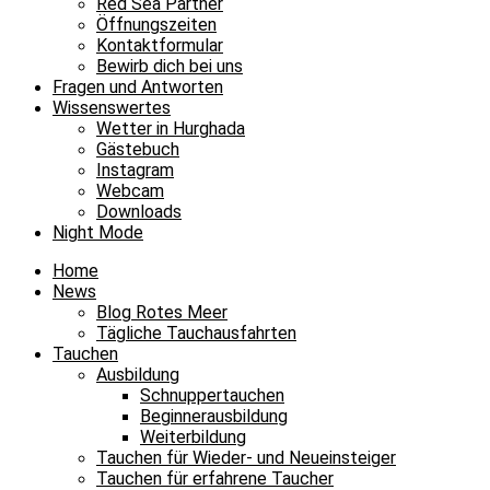
Red Sea Partner
Öffnungszeiten
Kontaktformular
Bewirb dich bei uns
Fragen und Antworten
Wissenswertes
Wetter in Hurghada
Gästebuch
Instagram
Webcam
Downloads
Night Mode
Home
News
Blog Rotes Meer
Tägliche Tauchausfahrten
Tauchen
Ausbildung
Schnuppertauchen
Beginnerausbildung
Weiterbildung
Tauchen für Wieder- und Neueinsteiger
Tauchen für erfahrene Taucher