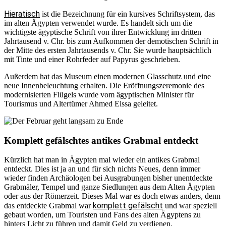
Hieratisch
ist die Bezeichnung für ein kursives Schriftsystem, das
im alten Ägypten verwendet wurde. Es handelt sich um die
wichtigste ägyptische Schrift von ihrer Entwicklung im dritten
Jahrtausend v. Chr. bis zum Aufkommen der demotischen Schrift in
der Mitte des ersten Jahrtausends v. Chr. Sie wurde hauptsächlich
mit Tinte und einer Rohrfeder auf Papyrus geschrieben.
Außerdem hat das Museum einen modernen Glasschutz und eine
neue Innenbeleuchtung erhalten. Die Eröffnungszeremonie des
modernisierten Flügels wurde vom ägyptischen Minister für
Tourismus und Altertümer Ahmed Eissa geleitet.
Komplett gefälschtes antikes Grabmal entdeckt
Kürzlich hat man in Ägypten mal wieder ein antikes Grabmal
entdeckt. Dies ist ja an und für sich nichts Neues, denn immer
wieder finden Archäologen bei Ausgrabungen bisher unentdeckte
Grabmäler, Tempel und ganze Siedlungen aus dem Alten Ägypten
oder aus der Römerzeit. Dieses Mal war es doch etwas anders, denn
komplett gefälscht
das entdeckte Grabmal war
und war speziell
gebaut worden, um Touristen und Fans des alten Ägyptens zu
hinters Licht zu führen und damit Geld zu verdienen.