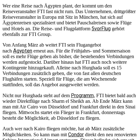
Wer eine Reise nach Ägypten plant, der kommt um den
Reiseveranstalter FTI fast nicht rum. Das Unternehmen, drittgrößter
Reiseveranstalter in Europa mit Sitz in München, hat sich auf
Ägyptenreisen spezialisiert und bietet Pauschalreisen sowie Flüge
5vorFlug
und Hotels an. Die Reise- und Flugplattform
gehört
ebenfalls zur FTI Group.
Von Anfang März ab weitet FTI sein Flugangebot
Ägypten
nach
erneut aus. Für die Frühjahrs- und Sommersaison
soll es mehr Flüge geben als bisher, die bestehenden Verbindungen
werden aufgestockt. Darüber hinaus hat FTI auch noch weitere
Kontingente hinzugekauft. Alleine nach Hurghada soll es 15
Verbindungen zusätzlich geben, die von fast allen deutschen
Flughäfen starten. Speziell für Flüge, die am Wochenende
stattfinden, soll das Angebot ausgeweitet werden.
Programm
Nicht nur Hurghada steht auf dem
, FTI bietet bald auch
wieder Direktflüge nach Sharm el Sheikh an. Ab Ende März kann
man mit Air Cairo von Düsseldorf und Frankfurt direkt in den Sinai
fliegen. Mittwochs startet ein Flieger in Frankfurt, donnerstags
besteht die Möglichkeit, ab Düsseldorf zu fliegen.
Auch wer nach Kairo fliegen möchte, hat ab März zusätzliche
Condor
Möglichkeiten. So kann man mit
direkt den neu renovierten