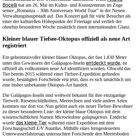
Bocelli
trat am 26. Mai im Kultur- und Kunstzentrum im Zuge
seiner „Romanza – 30th Anniversary World Tour” in der Neuen
Verwaltungshauptstadt auf. Das Konzert galt für viele Besucher als
einer der kulturellen Höhepunkte der Feiertage und verlieh der
ohnehin besonderen Woche zusätzlich einen internationalen Glanz.
Kleiner blauer Tiefsee-Oktopus offiziell als neue Art
registriert
Ein geheimnisvoller kleiner blauer Oktopus, der fast 1.830 Meter
entdeckt wurde
unter den Gewässern der Galápagos-Inseln
, ist
offiziell als vollkommen neue Art identifiziert worden. Obwohl das
Tier bereits 2015 während einer Tiefsee-Expedition gefunden
wurde, bestätigten Forschende erst jetzt, dass es sich tatsächlich um
eine bisher unbekannte Oktopus-Art handelt.
Die Galápagos-Inseln sind weltweit bekannt für ihre einzigartige
Tierwelt. Riesenschildkröten, Meerechsen und viele andere Arten
kommen nur dort vor. Nun gehört auch ein neuer Tiefsee-Bewohner
zu dieser besonderen Liste: der kleine blaue Oktopus mit dem
wissenschaftlichen Namen
Microeledone galapagensis
. Entdeckt
das kleine Tier
wurde
während einer Expedition mit dem
Forschungsschiff
E/V Nautilus
. Mithilfe eines ferngesteuerten
Unterwasserfahrzeugs untersuchten Forschende den Meeresboden