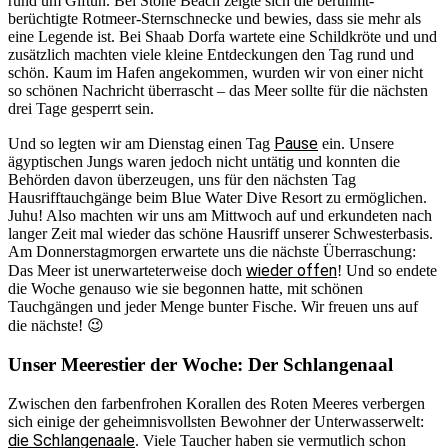
rund um Giftun. Bei Stone Beach zeigte sich die berühmt-
berüchtigte Rotmeer-Sternschnecke und bewies, dass sie mehr als
eine Legende ist. Bei Shaab Dorfa wartete eine Schildkröte und und
zusätzlich machten viele kleine Entdeckungen den Tag rund und
schön. Kaum im Hafen angekommen, wurden wir von einer nicht
so schönen Nachricht überrascht – das Meer sollte für die nächsten
drei Tage gesperrt sein.
Pause
Und so legten wir am Dienstag einen Tag
ein. Unsere
ägyptischen Jungs waren jedoch nicht untätig und konnten die
Behörden davon überzeugen, uns für den nächsten Tag
Hausrifftauchgänge beim Blue Water Dive Resort zu ermöglichen.
Juhu! Also machten wir uns am Mittwoch auf und erkundeten nach
langer Zeit mal wieder das schöne Hausriff unserer Schwesterbasis.
Am Donnerstagmorgen erwartete uns die nächste Überraschung:
wieder offen
Das Meer ist unerwarteterweise doch
! Und so endete
die Woche genauso wie sie begonnen hatte, mit schönen
Tauchgängen und jeder Menge bunter Fische. Wir freuen uns auf
die nächste! 😉
Unser Meerestier der Woche: Der Schlangenaal
Zwischen den farbenfrohen Korallen des Roten Meeres verbergen
sich einige der geheimnisvollsten Bewohner der Unterwasserwelt:
die Schlangenaale
. Viele Taucher haben sie vermutlich schon