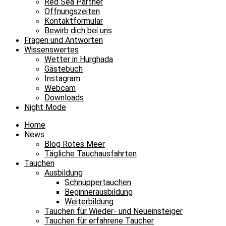
Red Sea Partner
Öffnungszeiten
Kontaktformular
Bewirb dich bei uns
Fragen und Antworten
Wissenswertes
Wetter in Hurghada
Gästebuch
Instagram
Webcam
Downloads
Night Mode
Home
News
Blog Rotes Meer
Tägliche Tauchausfahrten
Tauchen
Ausbildung
Schnuppertauchen
Beginnerausbildung
Weiterbildung
Tauchen für Wieder- und Neueinsteiger
Tauchen für erfahrene Taucher