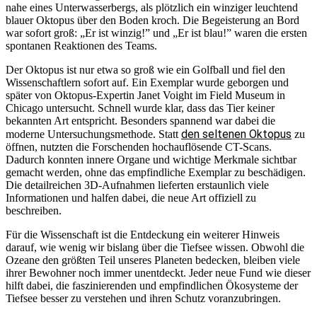
nahe eines Unterwasserbergs, als plötzlich ein winziger leuchtend
blauer Oktopus über den Boden kroch. Die Begeisterung an Bord
war sofort groß: „Er ist winzig!” und „Er ist blau!” waren die ersten
spontanen Reaktionen des Teams.
Der Oktopus ist nur etwa so groß wie ein Golfball und fiel den
Wissenschaftlern sofort auf. Ein Exemplar wurde geborgen und
später von Oktopus-Expertin Janet Voight im Field Museum in
Chicago untersucht. Schnell wurde klar, dass das Tier keiner
bekannten Art entspricht. Besonders spannend war dabei die
den seltenen Oktopus
moderne Untersuchungsmethode. Statt
zu
öffnen, nutzten die Forschenden hochauflösende CT-Scans.
Dadurch konnten innere Organe und wichtige Merkmale sichtbar
gemacht werden, ohne das empfindliche Exemplar zu beschädigen.
Die detailreichen 3D-Aufnahmen lieferten erstaunlich viele
Informationen und halfen dabei, die neue Art offiziell zu
beschreiben.
Für die Wissenschaft ist die Entdeckung ein weiterer Hinweis
darauf, wie wenig wir bislang über die Tiefsee wissen. Obwohl die
Ozeane den größten Teil unseres Planeten bedecken, bleiben viele
ihrer Bewohner noch immer unentdeckt. Jeder neue Fund wie dieser
hilft dabei, die faszinierenden und empfindlichen Ökosysteme der
Tiefsee besser zu verstehen und ihren Schutz voranzubringen.