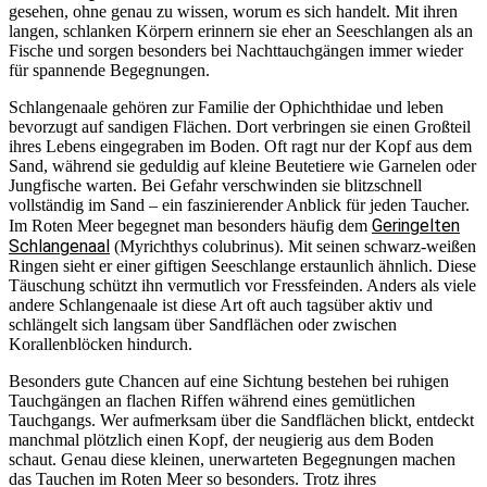
gesehen, ohne genau zu wissen, worum es sich handelt. Mit ihren
langen, schlanken Körpern erinnern sie eher an Seeschlangen als an
Fische und sorgen besonders bei Nachttauchgängen immer wieder
für spannende Begegnungen.
Schlangenaale gehören zur Familie der Ophichthidae und leben
bevorzugt auf sandigen Flächen. Dort verbringen sie einen Großteil
ihres Lebens eingegraben im Boden. Oft ragt nur der Kopf aus dem
Sand, während sie geduldig auf kleine Beutetiere wie Garnelen oder
Jungfische warten. Bei Gefahr verschwinden sie blitzschnell
vollständig im Sand – ein faszinierender Anblick für jeden Taucher.
Geringelten
Im Roten Meer begegnet man besonders häufig dem
Schlangenaal
(Myrichthys colubrinus). Mit seinen schwarz-weißen
Ringen sieht er einer giftigen Seeschlange erstaunlich ähnlich. Diese
Täuschung schützt ihn vermutlich vor Fressfeinden. Anders als viele
andere Schlangenaale ist diese Art oft auch tagsüber aktiv und
schlängelt sich langsam über Sandflächen oder zwischen
Korallenblöcken hindurch.
Besonders gute Chancen auf eine Sichtung bestehen bei ruhigen
Tauchgängen an flachen Riffen während eines gemütlichen
Tauchgangs. Wer aufmerksam über die Sandflächen blickt, entdeckt
manchmal plötzlich einen Kopf, der neugierig aus dem Boden
schaut. Genau diese kleinen, unerwarteten Begegnungen machen
das Tauchen im Roten Meer so besonders. Trotz ihres