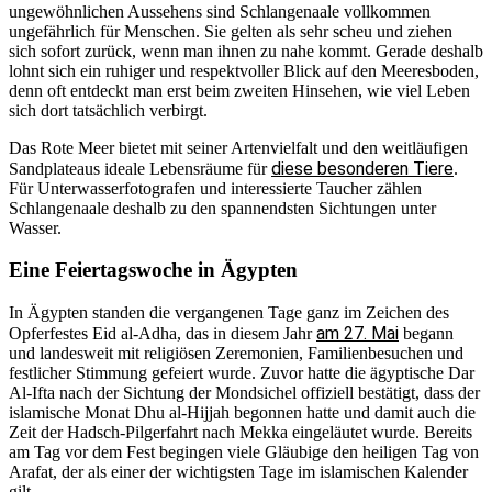
ungewöhnlichen Aussehens sind Schlangenaale vollkommen
ungefährlich für Menschen. Sie gelten als sehr scheu und ziehen
sich sofort zurück, wenn man ihnen zu nahe kommt. Gerade deshalb
lohnt sich ein ruhiger und respektvoller Blick auf den Meeresboden,
denn oft entdeckt man erst beim zweiten Hinsehen, wie viel Leben
sich dort tatsächlich verbirgt.
Das Rote Meer bietet mit seiner Artenvielfalt und den weitläufigen
diese besonderen Tiere
Sandplateaus ideale Lebensräume für
.
Für Unterwasserfotografen und interessierte Taucher zählen
Schlangenaale deshalb zu den spannendsten Sichtungen unter
Wasser.
Eine Feiertagswoche in Ägypten
In Ägypten standen die vergangenen Tage ganz im Zeichen des
am 27. Mai
Opferfestes Eid al-Adha, das in diesem Jahr
begann
und landesweit mit religiösen Zeremonien, Familienbesuchen und
festlicher Stimmung gefeiert wurde. Zuvor hatte die ägyptische Dar
Al-Ifta nach der Sichtung der Mondsichel offiziell bestätigt, dass der
islamische Monat Dhu al-Hijjah begonnen hatte und damit auch die
Zeit der Hadsch-Pilgerfahrt nach Mekka eingeläutet wurde. Bereits
am Tag vor dem Fest begingen viele Gläubige den heiligen Tag von
Arafat, der als einer der wichtigsten Tage im islamischen Kalender
gilt.