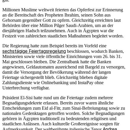
Millionen Muslime weltweit feierten das Opferfest zur Erinnerung
an die Bereitschaft des Propheten Ibrahim, seinen Sohn aus
Gehorsam gegenüber Gott zu opfern. Gleichzeitig erreichten laut
Behörden über eine Million Pilger Saudi-Arabien, um an der
diesjährigen Hadsch teilzunehmen. Auch in Ägypten war die
Festzeit von zahlreichen staatlichen Maßnahmen begleitet worden.
Die Regierung hatte zum Beispiel bereits im Vorfeld eine
sechstägige Feiertagsregelung
beschlossen, wodurch Banken,
Ministerien sowie viele öffentliche Einrichtungen vom 26. bis 31.
Mai geschlossen bleiben. Die Zentralbank hatte die Banken
angewiesen, Geldautomaten ausreichend mit Bargeld zu versorgen,
damit die Versorgung der Bevölkerung während der langen
Feiertage sichergestellt blieb. Gleichzeitig blieben digitale
Zahlungsdienste wie Onlinebanking und InstaPay ohne
Unterbrechung verfügbar.
Präsident El-Sisi hatte rund um die Feiertage zudem mehrere
Begnadigungsdekrete erlassen. Bereits zuvor waren ähnliche
Entscheidungen zum Eid al-Fitr, zum Sinai-Befreiungstag sowie zu
nationalen Gedenktagen getroffen worden. Solche Begnadigungen
gehören in Ägypten traditionell zu bedeutenden religiösen und
staatlichen Anlässen. Auch kulturelle Großereignisse sorgten für
Andrea
Aufmerksamkeit. Der weltberühmte italienische Tenor