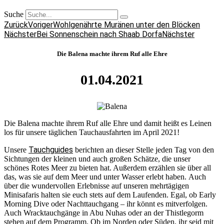
Suche
Zurück
Voriger
Wohlgenährte Muränen unter den Blöcken
Nächster
Bei Sonnenschein nach Shaab Dorfa
Nächster
Die Balena machte ihrem Ruf alle Ehre
01.04.2021
Die Balena machte ihrem Ruf alle Ehre und damit heißt es Leinen
los für unsere täglichen Tauchausfahrten im April 2021!
Tauchguides
Unsere
berichten an dieser Stelle jeden Tag von den
Sichtungen der kleinen und auch großen Schätze, die unser
schönes Rotes Meer zu bieten hat. Außerdem erzählen sie über all
das, was sie auf dem Meer und unter Wasser erlebt haben. Auch
über die wundervollen Erlebnisse auf unseren mehrtägigen
Minisafaris halten sie euch stets auf dem Laufenden. Egal, ob Early
Morning Dive oder Nachttauchgang – ihr könnt es mitverfolgen.
Auch Wracktauchgänge in Abu Nuhas oder an der Thistlegorm
stehen auf dem Programm. Ob im Norden oder Süden, ihr seid mit