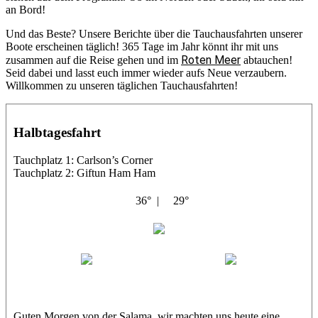
an Bord!
Und das Beste? Unsere Berichte über die Tauchausfahrten unserer
Boote erscheinen täglich! 365 Tage im Jahr könnt ihr mit uns
Roten Meer
zusammen auf die Reise gehen und im
abtauchen!
Seid dabei und lasst euch immer wieder aufs Neue verzaubern.
Willkommen zu unseren täglichen Tauchausfahrten!
Halbtagesfahrt
Tauchplatz 1: Carlson’s Corner
Tauchplatz 2: Giftun Ham Ham
36° |
29°
Abu Salama
Jasmin (JJ)
Sandra
Guten Morgen von der Salama, wir machten uns heute eine