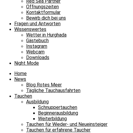
Red Sea Partner
Öffnungszeiten
Kontaktformular
Bewirb dich bei uns
Fragen und Antworten
Wissenswertes
Wetter in Hurghada
Gästebuch
Instagram
Webcam
Downloads
Night Mode
Home
News
Blog Rotes Meer
Tägliche Tauchausfahrten
Tauchen
Ausbildung
Schnuppertauchen
Beginnerausbildung
Weiterbildung
Tauchen für Wieder- und Neueinsteiger
Tauchen für erfahrene Taucher