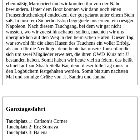
ebenmäßig Marmoriert und wir konnten ihn von der Nähe
bewundern. Unter dem Boot konnten wir dann noch einen
Fransendrachenkopf entdecken, der gut getarnt unter einem Stein
saß. In unserem Sicherheitsstop begegnete uns erneut ein riesiger
Napoleon. Nach diesem Tauchgang, bei dem wir gar nicht
wussten, wo wir zuerst hinschauen sollten, machten wir uns
überglücklich auf den Weg in den heimischen Hafen. Dieser Tag
war sowohl für die alten Hasen des Tauchens ein voller Erfolg,
als auch für die Neulinge, denn heute hat unsere Tauschfamilie
sich um zwei Mitglieder erweitert, die ihren OWD-Kurs mit JJ
bestanden haben. Somit haben wir heute viel zu feiern, das heißt
schnell auf zur Shaab Stella Bar, denn dieser tolle Tag muss in
den Logbüchern festgehalten werden. Somit bis zum nächsten
Mal und sonnige Grüße von JJ, Sandra und Janina.
Ganztagesfahrt
Tauchplatz 1: Carlson’s Corner
Tauchplatz 2: Erg Somaya
Tauchplatz 3: Balena