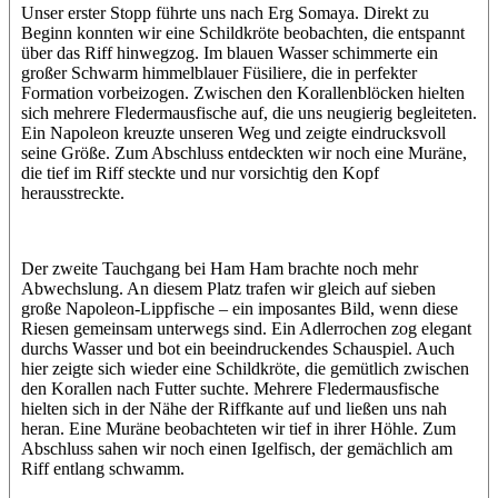
Unser erster Stopp führte uns nach Erg Somaya. Direkt zu
Beginn konnten wir eine Schildkröte beobachten, die entspannt
über das Riff hinwegzog. Im blauen Wasser schimmerte ein
großer Schwarm himmelblauer Füsiliere, die in perfekter
Formation vorbeizogen. Zwischen den Korallenblöcken hielten
sich mehrere Fledermausfische auf, die uns neugierig begleiteten.
Ein Napoleon kreuzte unseren Weg und zeigte eindrucksvoll
seine Größe. Zum Abschluss entdeckten wir noch eine Muräne,
die tief im Riff steckte und nur vorsichtig den Kopf
herausstreckte.
Der zweite Tauchgang bei Ham Ham brachte noch mehr
Abwechslung. An diesem Platz trafen wir gleich auf sieben
große Napoleon-Lippfische – ein imposantes Bild, wenn diese
Riesen gemeinsam unterwegs sind. Ein Adlerrochen zog elegant
durchs Wasser und bot ein beeindruckendes Schauspiel. Auch
hier zeigte sich wieder eine Schildkröte, die gemütlich zwischen
den Korallen nach Futter suchte. Mehrere Fledermausfische
hielten sich in der Nähe der Riffkante auf und ließen uns nah
heran. Eine Muräne beobachteten wir tief in ihrer Höhle. Zum
Abschluss sahen wir noch einen Igelfisch, der gemächlich am
Riff entlang schwamm.