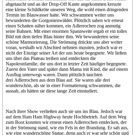
abgetaucht und an der Drop-Off Kante angekommen kreuzte
eine kleine Schildkröte unseren Weg, die wohl einen dringenden
Termin im Blauwasser hatte. Wir schwammen weiter uns
bewunderten die Gorgonienwälder. Plötzlich sahen wir erneut
einen Schatten näher kommen, ein Adlerrochen zog anmutig
seine Bahnen. Mit einer enormen Spannweite ergab er ein tolles
Bild mit dem tiefen Blau hinter ihm. Wir bewunderten seine
schöne Marmorierung. Die Strömung drückte uns aber weiter
voran, weshalb wir Abschied nehmen mussten, jedoch war er
nicht der Einzige seiner Art der uns heute begegnete. Wir ließen
uns über das Plateau treiben und entdeckten die
Napoleonfamilie, die uns dort in letzter Zeit häufiger begegnete.
Zuerst den Vater und später dann Mama mit Kind, die auf einem
Ausflug unterwegs waren. Dann plötzlich tauchten
drei Adlerrochen aus dem Blau auf. Sie waren alle drei
wunderschön, als sie in einer Formatierung schwammen, die
aussah, als hätten sie diese lange Zeit einstudiert.
Nach ihrer Show verließen auch sie uns ins Blau. Jedoch war
auf dem Ham Ham Highway heute Hochbetrieb. Auf dem Weg
zum Boot konnten wir erneut einen Adlerrochen entdecken, der
in der Strömung stand, wie ein Fels in der Brandung. Er sah aus,
wie eine wunderschöne Statue, denn auch er war sehr schön und