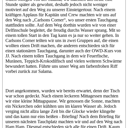
Stunde später als gewohnt, deshalb jedoch nicht weniger
motiviert auf den Weg zu unserer Einsteigertour. Nach einem
kräftigen Applaus für Kapitän und Crew machten wir uns auf
den Weg nach „Carlsons Corner“, wo unser ersten Tauchgang
stattfinden sollte. Auf dem Weg dorthin wurden wir von einer
Delfinschule begleitet, die freudig durchs Wasser sprang. Mit so
einem tollen Start in den Tag kann es ja nur so weiter gehen. In
Carlsons Corner teilten wir uns in zwei Gruppen auf, die einen
wollten einen Drift machen, die anderen entschieden sich für
einen stationären Tauchgang, darunter auch der OWD-Kurs von
JJ. Nach einem tollen Tauchgang in dem wir Feuerfische,
Muränen, Teppich-Krokodilfisch und vielen weiteren Schwärme
bewundert hatten. Führte uns unser Weg am farbenfrohen Riff
vorbei zurück zur Salama.
Dort angekommen, wurden wir bereits erwartet, denn der Tisch
war schon gedeckt. Nach einem leckeren Mittagessen machten
wir eine kleine Mittagspause. Wir genossen die Sonne, machten
ein Nickerchen oder kühlten uns im klaren Wasser ab. Jedoch
verging nicht allzu lange Zeit bis die Glocke wieder klingelte
und das kann nur eins heißen - Briefing! Nach dem Briefing für
unseren nächsten Tauchplatz machten wir und auf den Weg nach
Ham Ham. Diesmal entschieden sich alle für einen Drift. Kaum