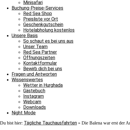
Nach ihrer Show verließen auch sie uns ins Blau. Jedoch war au
Minisafari
Adlerrochen entdecken, der in der Strömung stand, wie ein Fels in
Buchung-Preise-Services
ebenmäßig Marmoriert und wir konnten ihn von der Nähe bewundern
Red Sea Shop
unter einem Stein saß. In unserem Sicherheitsstop begegnete uns er
Preisliste vor Ort
hinschauen sollten, machten wir uns überglücklich auf den Weg in 
Geschenkgutschein
als auch für die Neulinge, denn heute hat unsere Tauschfamilie sic
Hotelabholung kostenlos
viel zu feiern, das heißt schnell auf zur Shaab Stella Bar, denn di
Unsere Basis
Grüße von JJ, Sandra und Janina.
So schaut es bei uns aus
Unser Team
Red Sea Partner
Öffnungszeiten
Kontaktformular
Bewirb dich bei uns
Fragen und Antworten
Wissenswertes
Wetter in Hurghada
Ganztagesfahrt
Gästebuch
Instagram
Tauchplatz 1: Carlson’s Corner
Webcam
Tauchplatz 2: Erg Somaya
Downloads
Tauchplatz 3: Balena
Night Mode
Tägliche Tauchausfahrten
Du bist hier:
»
Die Balena war erst der A
An diesem wunderschönen Sonntagmorgen starteten wir unseren Ta
wir uns nach Carlsons Corner zu fahren. Der Weg dorthin verlief r