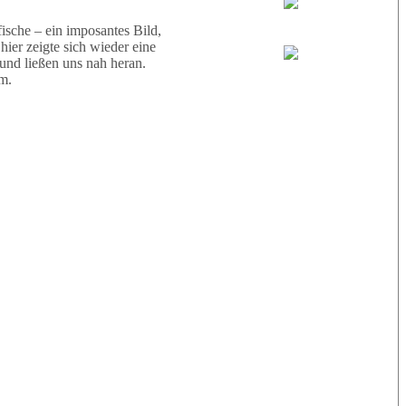
Wael
sche – ein imposantes Bild,
ier zeigte sich wieder eine
 und ließen uns nah heran.
Eric
m.