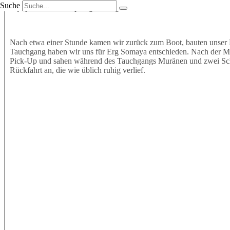
Suche
Equipment an und sprangen mit großer Vorfreude ins Wasser. Wir t
Nach etwa einer Stunde kamen wir zurück zum Boot, bauten unser 
Tauchgang haben wir uns für Erg Somaya entschieden. Nach der Mitt
Pick-Up und sahen während des Tauchgangs Muränen und zwei Schil
Rückfahrt an, die wie üblich ruhig verlief.