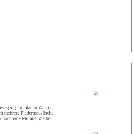
33° |
29°
Tauchboot:
Abu Scharara
hinwegzog. Im blauen Wasser
ich mehrere Fledermausfische
 noch eine Muräne, die tief
Tauchguides: