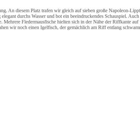
 An diesem Platz trafen wir gleich auf sieben große Napoleon-Lippfi
legant durchs Wasser und bot ein beeindruckendes Schauspiel. Auch h
e. Mehrere Fledermausfische hielten sich in der Nähe der Riffkante auf
ahen wir noch einen Igelfisch, der gemächlich am Riff entlang schwam