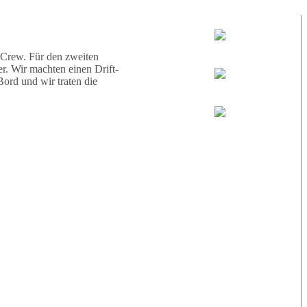
d eine Schildkröte.
Tauchguides:
Jamie
 Crew. Für den zweiten
r. Wir machten einen Drift-
ord und wir traten die
MoMo
Loris