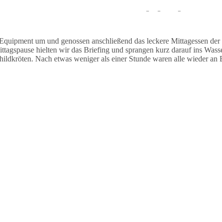
auchten stationär und sahen während des Tauchgangs einige Muränen un
Equipment um und genossen anschließend das leckere Mittagessen der
agspause hielten wir das Briefing und sprangen kurz darauf ins Wasse
dkröten. Nach etwas weniger als einer Stunde waren alle wieder an B