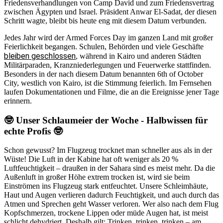
Friedensverhandlungen von Camp David und zum Friedensvertrag
zwischen Ägypten und Israel. Präsident Anwar El-Sadat, der diesen
Schritt wagte, bleibt bis heute eng mit diesem Datum verbunden.
Jedes Jahr wird der Armed Forces Day im ganzen Land mit großer
Feierlichkeit begangen. Schulen, Behörden und viele Geschäfte
bleiben geschlossen
, während in Kairo und anderen Städten
Militärparaden, Kranzniederlegungen und Feuerwerke stattfinden.
Besonders in der nach diesem Datum benannten 6th of October
City, westlich von Kairo, ist die Stimmung feierlich. Im Fernsehen
laufen Dokumentationen und Filme, die an die Ereignisse jener Tage
erinnern.
🤓 Unser Schlaumeier der Woche - Halbwissen für
echte Profis 🤓
Schon gewusst? Im Flugzeug trocknet man schneller aus als in der
Wüste! Die Luft in der Kabine hat oft weniger als 20 %
Luftfeuchtigkeit – draußen in der Sahara sind es meist mehr. Da die
Außenluft in großer Höhe extrem trocken ist, wird sie beim
Einströmen ins Flugzeug stark entfeuchtet. Unsere Schleimhäute,
Haut und Augen verlieren dadurch Feuchtigkeit, und auch durch das
Atmen und Sprechen geht Wasser verloren. Wer also nach dem Flug
Kopfschmerzen, trockene Lippen oder müde Augen hat, ist meist
schlicht dehydriert. Deshalb gilt: Trinken, trinken, trinken – am