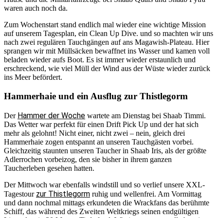
waren auch noch da.
Zum Wochenstart stand endlich mal wieder eine wichtige Mission
auf unserem Tagesplan, ein Clean Up Dive. und so machten wir uns
nach zwei regulären Tauchgängen auf ans Magawish-Plateau. Hier
sprangen wir mit Müllsäcken bewaffnet ins Wasser und kamen voll
beladen wieder aufs Boot. Es ist immer wieder erstaunlich und
erschreckend, wie viel Müll der Wind aus der Wüste wieder zurück
ins Meer befördert.
Hammerhaie und ein Ausflug zur Thistlegorm
Hammer der Woche
Der
wartete am Dienstag bei Shaab Timmi.
Das Wetter war perfekt für einen Drift Pick Up und der hat sich
mehr als gelohnt! Nicht einer, nicht zwei – nein, gleich drei
Hammerhaie zogen entspannt an unseren Tauchgästen vorbei.
Gleichzeitig staunten unseren Taucher in Shaab Iris, als der größte
Adlerrochen vorbeizog, den sie bisher in ihrem ganzen
Taucherleben gesehen hatten.
Der Mittwoch war ebenfalls windstill und so verlief unsere XXL-
zur Thistlegorm
Tagestour
ruhig und wellenfrei. Am Vormittag
und dann nochmal mittags erkundeten die Wrackfans das berühmte
Schiff, das während des Zweiten Weltkriegs seinen endgültigen