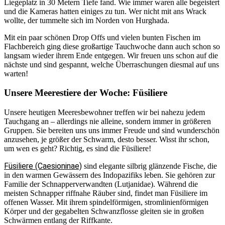
Liegeplatz in 30 Metern Tiefe fand. Wie immer waren alle begeistert
und die Kameras hatten einiges zu tun. Wer nicht mit ans Wrack
wollte, der tummelte sich im Norden von Hurghada.
Mit ein paar schönen Drop Offs und vielen bunten Fischen im
Flachbereich ging diese großartige Tauchwoche dann auch schon so
langsam wieder ihrem Ende entgegen. Wir freuen uns schon auf die
nächste und sind gespannt, welche Überraschungen diesmal auf uns
warten!
Unsere Meerestiere der Woche: Füsiliere
Unsere heutigen Meeresbewohner treffen wir bei nahezu jedem
Tauchgang an – allerdings nie alleine, sondern immer in größeren
Gruppen. Sie bereiten uns uns immer Freude und sind wunderschön
anzusehen, je größer der Schwarm, desto besser. Wisst ihr schon,
um wen es geht? Richtig, es sind die Füsiliere!
Füsiliere (Caesioninae)
sind elegante silbrig glänzende Fische, die
in den warmen Gewässern des Indopazifiks leben. Sie gehören zur
Familie der Schnapperverwandten (Lutjanidae). Während die
meisten Schnapper riffnahe Räuber sind, findet man Füsiliere im
offenen Wasser. Mit ihrem spindelförmigen, stromlinienförmigen
Körper und der gegabelten Schwanzflosse gleiten sie in großen
Schwärmen entlang der Riffkante.