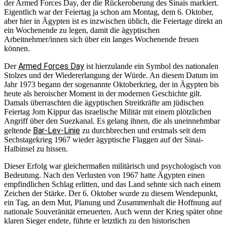
der Armed Forces Day, der die Rückeroberung des Sinais markiert.
Eigentlich war der Feiertag ja schon am Montag, dem 6. Oktober,
aber hier in Ägypten ist es inzwischen üblich, die Feiertage direkt an
ein Wochenende zu legen, damit die ägyptischen
Arbeitnehmer/innen sich über ein langes Wochenende freuen
können.
Armed Forces Day
Der
ist hierzulande ein Symbol des nationalen
Stolzes und der Wiedererlangung der Würde. An diesem Datum im
Jahr 1973 begann der sogenannte Oktoberkrieg, der in Ägypten bis
heute als heroischer Moment in der modernen Geschichte gilt.
Damals überraschten die ägyptischen Streitkräfte am jüdischen
Feiertag Jom Kippur das israelische Militär mit einem plötzlichen
Angriff über den Suezkanal. Es gelang ihnen, die als uneinnehmbar
Bar-Lev-Linie
geltende
zu durchbrechen und erstmals seit dem
Sechstagekrieg 1967 wieder ägyptische Flaggen auf der Sinai-
Halbinsel zu hissen.
Dieser Erfolg war gleichermaßen militärisch und psychologisch von
Bedeutung. Nach den Verlusten von 1967 hatte Ägypten einen
empfindlichen Schlag erlitten, und das Land sehnte sich nach einem
Zeichen der Stärke. Der 6. Oktober wurde zu diesem Wendepunkt,
ein Tag, an dem Mut, Planung und Zusammenhalt die Hoffnung auf
nationale Souveränität erneuerten. Auch wenn der Krieg später ohne
klaren Sieger endete, führte er letztlich zu den historischen