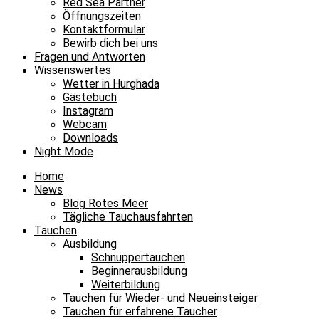
Red Sea Partner
Öffnungszeiten
Kontaktformular
Bewirb dich bei uns
Fragen und Antworten
Wissenswertes
Wetter in Hurghada
Gästebuch
Instagram
Webcam
Downloads
Night Mode
Home
News
Blog Rotes Meer
Tägliche Tauchausfahrten
Tauchen
Ausbildung
Schnuppertauchen
Beginnerausbildung
Weiterbildung
Tauchen für Wieder- und Neueinsteiger
Tauchen für erfahrene Taucher