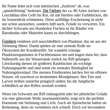
Ihr Name leitet sich vom lateinischen „fusiform“ ab, was
Die Farben
„spindelförmig” bedeutet.
der ca. 80 Arten reichen von
Leuchtblau über Gelb bis Rot, oft mit Streifen oder Farbblöcken, die
im Sonnenlicht schimmern. Diese auffällige Erscheinung ist nicht
nur schön anzusehen, sondern hilft auch, Feinde zu verwirren. Ein
dichter Schwarm aus Hunderten Fischen ist für Räuber wie
Barrakudas oder Makrelen kaum zu durchdringen.
Füsiliere
ernähren sich ausschließlich von Plankton, das sie aus der
Strömung filtern. Damit spielen sie eine zentrale Rolle im
Ökosystem der Korallenriffe: Sie wandeln winzige
Planktonorganismen in Fischbiomasse um und tragen dazu bei, dass
Nährstoffe aus der Wassersäule zurück ins Riff gelangen.
Gleichzeitig dienen sie größeren Raubfischen als wichtige
Nahrungsquelle und sind somit ein zentrales Bindeglied im
Nahrungskreislauf. Die meisten Füsilierarten laichen frei im offenen
Wasser, oft synchron zu bestimmten Mondphasen. Ihre Eier und
Larven treiben zunächst pelagisch umher, bis die Jungfische
schließlich an den Riffen sesshaft werden.
Wenn ein Schwarm am Riff entlangzieht oder bei plötzlicher Gefahr
wie eine glitzernde Welle auseinanderstiebt, zeigt sich die perfekte
Harmonie mit Strömung und Licht. Auch als Speisefische haben sie
Bedeutung, denn sie vermehren sich schnell. Doch wir bewundern