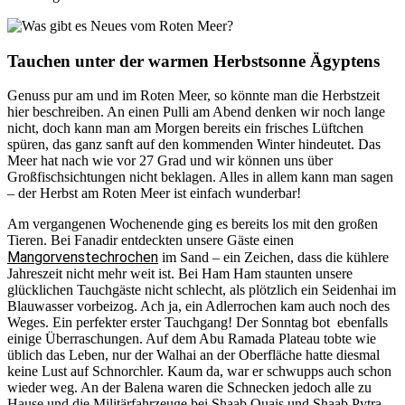
Tauchen unter der warmen Herbstsonne Ägyptens
Genuss pur am und im Roten Meer, so könnte man die Herbstzeit
hier beschreiben. An einen Pulli am Abend denken wir noch lange
nicht, doch kann man am Morgen bereits ein frisches Lüftchen
spüren, das ganz sanft auf den kommenden Winter hindeutet. Das
Meer hat nach wie vor 27 Grad und wir können uns über
Großfischsichtungen nicht beklagen. Alles in allem kann man sagen
– der Herbst am Roten Meer ist einfach wunderbar!
Am vergangenen Wochenende ging es bereits los mit den großen
Tieren. Bei Fanadir entdeckten unsere Gäste einen
Mangorvenstechrochen
im Sand – ein Zeichen, dass die kühlere
Jahreszeit nicht mehr weit ist. Bei Ham Ham staunten unsere
glücklichen Tauchgäste nicht schlecht, als plötzlich ein Seidenhai im
Blauwasser vorbeizog. Ach ja, ein Adlerrochen kam auch noch des
Weges. Ein perfekter erster Tauchgang! Der Sonntag bot ebenfalls
einige Überraschungen. Auf dem Abu Ramada Plateau tobte wie
üblich das Leben, nur der Walhai an der Oberfläche hatte diesmal
keine Lust auf Schnorchler. Kaum da, war er schwupps auch schon
wieder weg. An der Balena waren die Schnecken jedoch alle zu
Hause und die Militärfahrzeuge bei Shaab Quais und Shaab Pytra