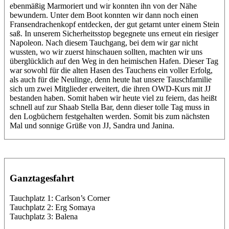
ebenmäßig Marmoriert und wir konnten ihn von der Nähe
bewundern. Unter dem Boot konnten wir dann noch einen
Fransendrachenkopf entdecken, der gut getarnt unter einem Stein
saß. In unserem Sicherheitsstop begegnete uns erneut ein riesiger
Napoleon. Nach diesem Tauchgang, bei dem wir gar nicht
wussten, wo wir zuerst hinschauen sollten, machten wir uns
überglücklich auf den Weg in den heimischen Hafen. Dieser Tag
war sowohl für die alten Hasen des Tauchens ein voller Erfolg,
als auch für die Neulinge, denn heute hat unsere Tauschfamilie
sich um zwei Mitglieder erweitert, die ihren OWD-Kurs mit JJ
bestanden haben. Somit haben wir heute viel zu feiern, das heißt
schnell auf zur Shaab Stella Bar, denn dieser tolle Tag muss in
den Logbüchern festgehalten werden. Somit bis zum nächsten
Mal und sonnige Grüße von JJ, Sandra und Janina.
Ganztagesfahrt
Tauchplatz 1: Carlson’s Corner
Tauchplatz 2: Erg Somaya
Tauchplatz 3: Balena