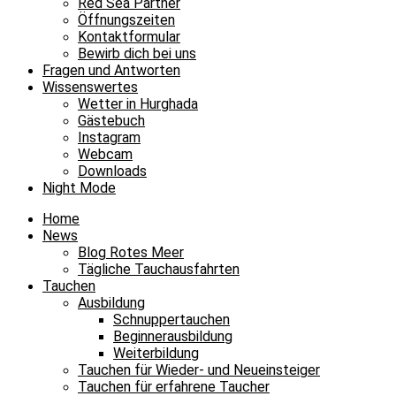
Red Sea Partner
Öffnungszeiten
Kontaktformular
Bewirb dich bei uns
Fragen und Antworten
Wissenswertes
Wetter in Hurghada
Gästebuch
Instagram
Webcam
Downloads
Night Mode
Home
News
Blog Rotes Meer
Tägliche Tauchausfahrten
Tauchen
Ausbildung
Schnuppertauchen
Beginnerausbildung
Weiterbildung
Tauchen für Wieder- und Neueinsteiger
Tauchen für erfahrene Taucher