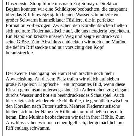
Unser erster Stopp führte uns nach Erg Somaya. Direkt zu
Beginn konnten wir eine Schildkröte beobachten, die entspannt
über das Riff hinwegzog. Im blauen Wasser schimmerte ein
großer Schwarm himmelblauer Füsiliere, die in perfekter
Formation vorbeizogen. Zwischen den Korallenblöcken hielten
sich mehrere Fledermausfische auf, die uns neugierig begleiteten.
Ein Napoleon kreuzte unseren Weg und zeigte eindrucksvoll
seine Größe. Zum Abschluss entdeckten wir noch eine Muräne,
die tief im Riff steckte und nur vorsichtig den Kopf
herausstreckte.
Der zweite Tauchgang bei Ham Ham brachte noch mehr
Abwechslung. An diesem Platz trafen wir gleich auf sieben
große Napoleon-Lippfische – ein imposantes Bild, wenn diese
Riesen gemeinsam unterwegs sind. Ein Adlerrochen zog elegant
durchs Wasser und bot ein beeindruckendes Schauspiel. Auch
hier zeigte sich wieder eine Schildkröte, die gemütlich zwischen
den Korallen nach Futter suchte. Mehrere Fledermausfische
hielten sich in der Nähe der Riffkante auf und ließen uns nah
heran. Eine Muräne beobachteten wir tief in ihrer Höhle. Zum
Abschluss sahen wir noch einen Igelfisch, der gemächlich am
Riff entlang schwamm.