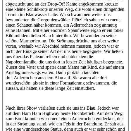
abgetaucht und an der Drop-Off Kante angekommen kreuzte
eine kleine Schildkröte unseren Weg, die wohl einen dringenden
Termin im Blauwasser hatte. Wir schwammen weiter uns
bewunderten die Gorgonienwälder. Plötzlich sahen wir erneut
einen Schatten näher kommen, ein Adlerrochen zog anmutig
seine Bahnen. Mit einer enormen Spannweite ergab er ein tolles
Bild mit dem tiefen Blau hinter ihm. Wir bewunderten seine
schöne Marmorierung. Die Strömung drückte uns aber weiter
voran, weshalb wir Abschied nehmen mussten, jedoch war er
nicht der Einzige seiner Art der uns heute begegnete. Wir ließen
uns über das Plateau treiben und entdeckten die
Napoleonfamilie, die uns dort in letzter Zeit häufiger begegnete.
Zuerst den Vater und später dann Mama mit Kind, die auf einem
Ausflug unterwegs waren. Dann plötzlich tauchten
drei Adlerrochen aus dem Blau auf. Sie waren alle drei
wunderschön, als sie in einer Formatierung schwammen, die
aussah, als hätten sie diese lange Zeit einstudiert.
Nach ihrer Show verließen auch sie uns ins Blau. Jedoch war
auf dem Ham Ham Highway heute Hochbetrieb. Auf dem Weg
zum Boot konnten wir erneut einen Adlerrochen entdecken, der
in der Strömung stand, wie ein Fels in der Brandung. Er sah aus,
wie eine wunderschöne Statue, denn auch er war sehr schön und