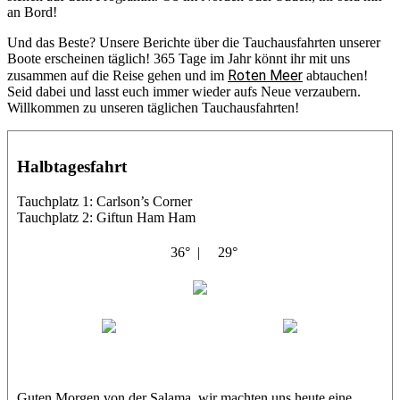
an Bord!
Und das Beste? Unsere Berichte über die Tauchausfahrten unserer
Boote erscheinen täglich! 365 Tage im Jahr könnt ihr mit uns
Roten Meer
zusammen auf die Reise gehen und im
abtauchen!
Seid dabei und lasst euch immer wieder aufs Neue verzaubern.
Willkommen zu unseren täglichen Tauchausfahrten!
Halbtagesfahrt
Tauchplatz 1: Carlson’s Corner
Tauchplatz 2: Giftun Ham Ham
36° |
29°
Abu Salama
Jasmin (JJ)
Sandra
Guten Morgen von der Salama, wir machten uns heute eine