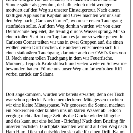
Stunde später als gewohnt, deshalb jedoch nicht weniger
motiviert auf den Weg zu unserer Einsteigertour. Nach einem
kräftigen Applaus für Kapitän und Crew machten wir uns auf
den Weg nach „Carlsons Corner“, wo unser ersten Tauchgang
stattfinden sollte. Auf dem Weg dorthin wurden wir von einer
Delfinschule begleitet, die freudig durchs Wasser sprang. Mit so
einem tollen Start in den Tag kann es ja nur so weiter gehen. In
Carlsons Corner teilten wir uns in zwei Gruppen auf, die einen
wollten einen Drift machen, die anderen entschieden sich für
einen stationären Tauchgang, darunter auch der OWD-Kurs von
JJ. Nach einem tollen Tauchgang in dem wir Feuerfische,
Muränen, Teppich-Krokodilfisch und vielen weiteren Schwärme
bewundert hatten. Führte uns unser Weg am farbenfrohen Riff
vorbei zurück zur Salama.
Dort angekommen, wurden wir bereits erwartet, denn der Tisch
war schon gedeckt. Nach einem leckeren Mittagessen machten
wir eine kleine Mittagspause. Wir genossen die Sonne, machten
ein Nickerchen oder kühlten uns im klaren Wasser ab. Jedoch
verging nicht allzu lange Zeit bis die Glocke wieder klingelte
und das kann nur eins heißen - Briefing! Nach dem Briefing für
unseren nächsten Tauchplatz machten wir und auf den Weg nach
Ham Ham. Diesmal entschieden sich alle für einen Drift. Kaum