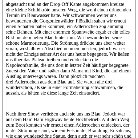
abgetaucht und an der Drop-Off Kante angekommen kreuzte
eine kleine Schildkröte unseren Weg, die wohl einen dringenden
Termin im Blauwasser hatte. Wir schwammen weiter uns
bewunderten die Gorgonienwälder. Plötzlich sahen wir erneut
einen Schatten näher kommen, ein Adlerrochen zog anmutig
seine Bahnen. Mit einer enormen Spannweite ergab er ein tolles
Bild mit dem tiefen Blau hinter ihm. Wir bewunderten seine
schöne Marmorierung. Die Strömung drückte uns aber weiter
voran, weshalb wir Abschied nehmen mussten, jedoch war er
nicht der Einzige seiner Art der uns heute begegnete. Wir ließen
uns über das Plateau treiben und entdeckten die
Napoleonfamilie, die uns dort in letzter Zeit häufiger begegnete.
Zuerst den Vater und später dann Mama mit Kind, die auf einem
Ausflug unterwegs waren. Dann plötzlich tauchten
drei Adlerrochen aus dem Blau auf. Sie waren alle drei
wunderschön, als sie in einer Formatierung schwammen, die
aussah, als hätten sie diese lange Zeit einstudiert.
Nach ihrer Show verließen auch sie uns ins Blau. Jedoch war
auf dem Ham Ham Highway heute Hochbetrieb. Auf dem Weg
zum Boot konnten wir erneut einen Adlerrochen entdecken, der
in der Strömung stand, wie ein Fels in der Brandung. Er sah aus,
wie eine wunderschöne Statue, denn auch er war sehr schön und