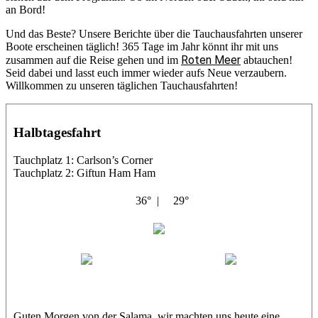
an Bord!
Und das Beste? Unsere Berichte über die Tauchausfahrten unserer
Boote erscheinen täglich! 365 Tage im Jahr könnt ihr mit uns
Roten Meer
zusammen auf die Reise gehen und im
abtauchen!
Seid dabei und lasst euch immer wieder aufs Neue verzaubern.
Willkommen zu unseren täglichen Tauchausfahrten!
Halbtagesfahrt
Tauchplatz 1: Carlson’s Corner
Tauchplatz 2: Giftun Ham Ham
36° |
29°
Abu Salama
Jasmin (JJ)
Sandra
Guten Morgen von der Salama, wir machten uns heute eine