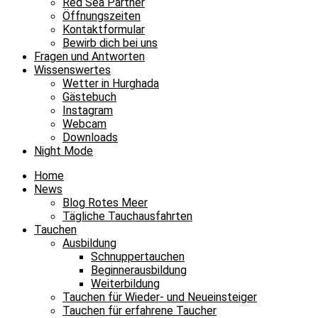
Red Sea Partner
Öffnungszeiten
Kontaktformular
Bewirb dich bei uns
Fragen und Antworten
Wissenswertes
Wetter in Hurghada
Gästebuch
Instagram
Webcam
Downloads
Night Mode
Home
News
Blog Rotes Meer
Tägliche Tauchausfahrten
Tauchen
Ausbildung
Schnuppertauchen
Beginnerausbildung
Weiterbildung
Tauchen für Wieder- und Neueinsteiger
Tauchen für erfahrene Taucher