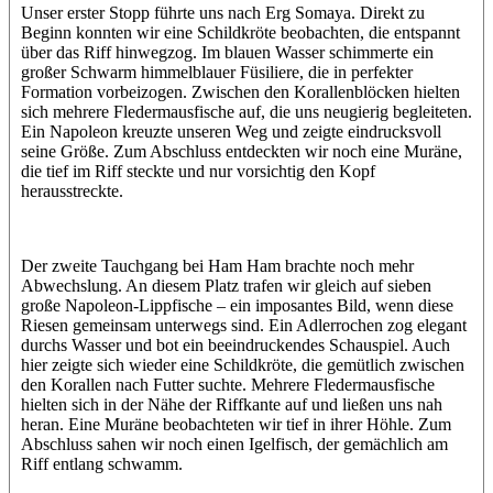
Unser erster Stopp führte uns nach Erg Somaya. Direkt zu
Beginn konnten wir eine Schildkröte beobachten, die entspannt
über das Riff hinwegzog. Im blauen Wasser schimmerte ein
großer Schwarm himmelblauer Füsiliere, die in perfekter
Formation vorbeizogen. Zwischen den Korallenblöcken hielten
sich mehrere Fledermausfische auf, die uns neugierig begleiteten.
Ein Napoleon kreuzte unseren Weg und zeigte eindrucksvoll
seine Größe. Zum Abschluss entdeckten wir noch eine Muräne,
die tief im Riff steckte und nur vorsichtig den Kopf
herausstreckte.
Der zweite Tauchgang bei Ham Ham brachte noch mehr
Abwechslung. An diesem Platz trafen wir gleich auf sieben
große Napoleon-Lippfische – ein imposantes Bild, wenn diese
Riesen gemeinsam unterwegs sind. Ein Adlerrochen zog elegant
durchs Wasser und bot ein beeindruckendes Schauspiel. Auch
hier zeigte sich wieder eine Schildkröte, die gemütlich zwischen
den Korallen nach Futter suchte. Mehrere Fledermausfische
hielten sich in der Nähe der Riffkante auf und ließen uns nah
heran. Eine Muräne beobachteten wir tief in ihrer Höhle. Zum
Abschluss sahen wir noch einen Igelfisch, der gemächlich am
Riff entlang schwamm.