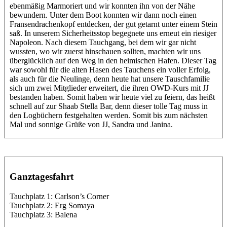
ebenmäßig Marmoriert und wir konnten ihn von der Nähe
bewundern. Unter dem Boot konnten wir dann noch einen
Fransendrachenkopf entdecken, der gut getarnt unter einem Stein
saß. In unserem Sicherheitsstop begegnete uns erneut ein riesiger
Napoleon. Nach diesem Tauchgang, bei dem wir gar nicht
wussten, wo wir zuerst hinschauen sollten, machten wir uns
überglücklich auf den Weg in den heimischen Hafen. Dieser Tag
war sowohl für die alten Hasen des Tauchens ein voller Erfolg,
als auch für die Neulinge, denn heute hat unsere Tauschfamilie
sich um zwei Mitglieder erweitert, die ihren OWD-Kurs mit JJ
bestanden haben. Somit haben wir heute viel zu feiern, das heißt
schnell auf zur Shaab Stella Bar, denn dieser tolle Tag muss in
den Logbüchern festgehalten werden. Somit bis zum nächsten
Mal und sonnige Grüße von JJ, Sandra und Janina.
Ganztagesfahrt
Tauchplatz 1: Carlson’s Corner
Tauchplatz 2: Erg Somaya
Tauchplatz 3: Balena