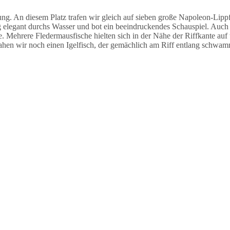
 An diesem Platz trafen wir gleich auf sieben große Napoleon-Lippfi
legant durchs Wasser und bot ein beeindruckendes Schauspiel. Auch h
e. Mehrere Fledermausfische hielten sich in der Nähe der Riffkante auf
ahen wir noch einen Igelfisch, der gemächlich am Riff entlang schwam