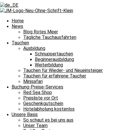
Zurück
Voriger
Eine tolle Minisafari ganz ohne Wind
Nächster
Ohne Wind an die schönsten Tauchspots
Nächster
Home
News
Blog Rotes Meer
Tägliche Tauchausfahrten
Tauchen
Ausbildung
Schnuppertauchen
Beginnerausbildung
Sommer, Sonne, Thistlegorm und damit heißt es Leinen los für unsere
Weiterbildung
Tauchen für Wieder- und Neueinsteiger
Tauchguides
Unsere
berichten an dieser Stelle jeden Tag von den Si
Tauchen für erfahrene Taucher
dem Meer und unter Wasser erlebt haben. Auch über die wundervollen
Minisafari
Nachttauchgang – ihr könnt es mitverfolgen. Auch Wracktauchgänge 
Buchung-Preise-Services
Red Sea Shop
Und das Beste? Unsere Berichte über die Tauchausfahrten unserer Bo
Preisliste vor Ort
lasst euch immer wieder aufs Neue verzaubern. Willkommen zu unser
Geschenkgutschein
Hotelabholung kostenlos
Unsere Basis
Halbtagesfahrt
So schaut es bei uns aus
Unser Team
Tauchplatz 1: Carlson’s Corner