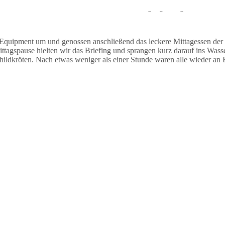
auchten stationär und sahen während des Tauchgangs einige Muränen un
Equipment um und genossen anschließend das leckere Mittagessen der
agspause hielten wir das Briefing und sprangen kurz darauf ins Wasse
dkröten. Nach etwas weniger als einer Stunde waren alle wieder an B