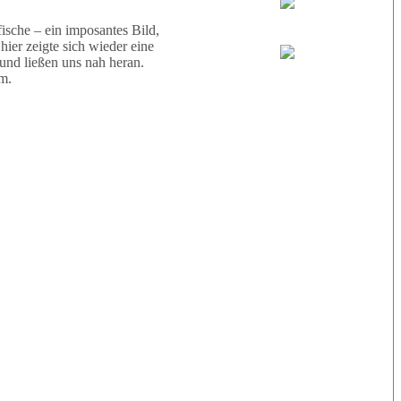
Wael
sche – ein imposantes Bild,
ier zeigte sich wieder eine
 und ließen uns nah heran.
Eric
m.