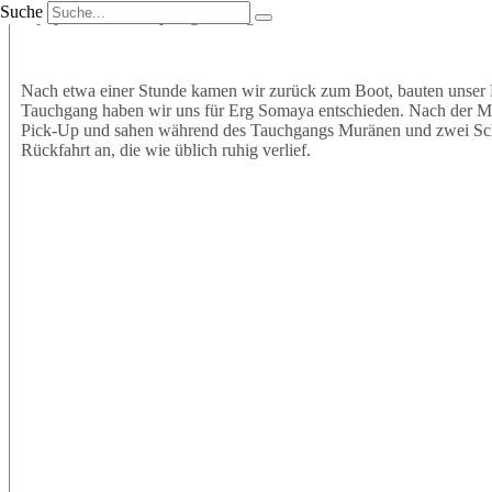
Suche
Equipment an und sprangen mit großer Vorfreude ins Wasser. Wir t
Nach etwa einer Stunde kamen wir zurück zum Boot, bauten unser 
Tauchgang haben wir uns für Erg Somaya entschieden. Nach der Mitt
Pick-Up und sahen während des Tauchgangs Muränen und zwei Schil
Rückfahrt an, die wie üblich ruhig verlief.