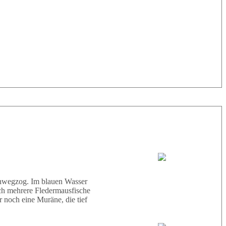
33° |
29°
Tauchboot:
Abu Scharara
hinwegzog. Im blauen Wasser
ich mehrere Fledermausfische
 noch eine Muräne, die tief
Tauchguides: