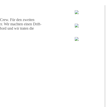
d eine Schildkröte.
Tauchguides:
Jamie
 Crew. Für den zweiten
r. Wir machten einen Drift-
ord und wir traten die
MoMo
Loris