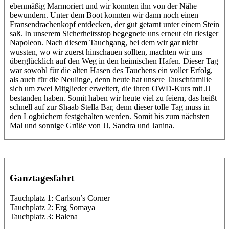
ebenmäßig Marmoriert und wir konnten ihn von der Nähe
bewundern. Unter dem Boot konnten wir dann noch einen
Fransendrachenkopf entdecken, der gut getarnt unter einem Stein
saß. In unserem Sicherheitsstop begegnete uns erneut ein riesiger
Napoleon. Nach diesem Tauchgang, bei dem wir gar nicht
wussten, wo wir zuerst hinschauen sollten, machten wir uns
überglücklich auf den Weg in den heimischen Hafen. Dieser Tag
war sowohl für die alten Hasen des Tauchens ein voller Erfolg,
als auch für die Neulinge, denn heute hat unsere Tauschfamilie
sich um zwei Mitglieder erweitert, die ihren OWD-Kurs mit JJ
bestanden haben. Somit haben wir heute viel zu feiern, das heißt
schnell auf zur Shaab Stella Bar, denn dieser tolle Tag muss in
den Logbüchern festgehalten werden. Somit bis zum nächsten
Mal und sonnige Grüße von JJ, Sandra und Janina.
Ganztagesfahrt
Tauchplatz 1: Carlson’s Corner
Tauchplatz 2: Erg Somaya
Tauchplatz 3: Balena