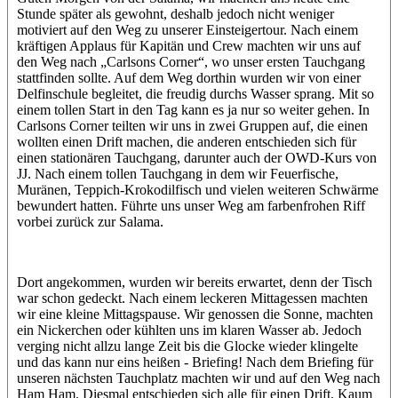
Stunde später als gewohnt, deshalb jedoch nicht weniger
motiviert auf den Weg zu unserer Einsteigertour. Nach einem
kräftigen Applaus für Kapitän und Crew machten wir uns auf
den Weg nach „Carlsons Corner“, wo unser ersten Tauchgang
stattfinden sollte. Auf dem Weg dorthin wurden wir von einer
Delfinschule begleitet, die freudig durchs Wasser sprang. Mit so
einem tollen Start in den Tag kann es ja nur so weiter gehen. In
Carlsons Corner teilten wir uns in zwei Gruppen auf, die einen
wollten einen Drift machen, die anderen entschieden sich für
einen stationären Tauchgang, darunter auch der OWD-Kurs von
JJ. Nach einem tollen Tauchgang in dem wir Feuerfische,
Muränen, Teppich-Krokodilfisch und vielen weiteren Schwärme
bewundert hatten. Führte uns unser Weg am farbenfrohen Riff
vorbei zurück zur Salama.
Dort angekommen, wurden wir bereits erwartet, denn der Tisch
war schon gedeckt. Nach einem leckeren Mittagessen machten
wir eine kleine Mittagspause. Wir genossen die Sonne, machten
ein Nickerchen oder kühlten uns im klaren Wasser ab. Jedoch
verging nicht allzu lange Zeit bis die Glocke wieder klingelte
und das kann nur eins heißen - Briefing! Nach dem Briefing für
unseren nächsten Tauchplatz machten wir und auf den Weg nach
Ham Ham. Diesmal entschieden sich alle für einen Drift. Kaum