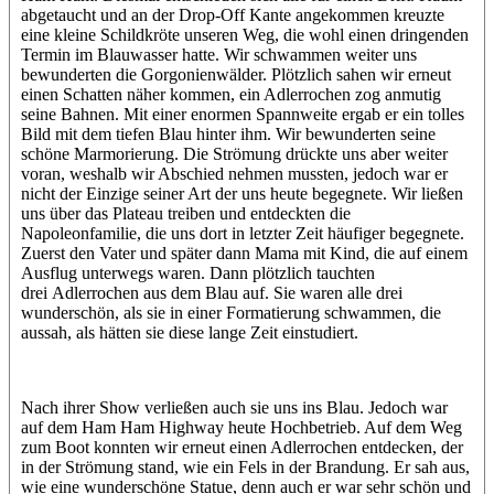
abgetaucht und an der Drop-Off Kante angekommen kreuzte
eine kleine Schildkröte unseren Weg, die wohl einen dringenden
Termin im Blauwasser hatte. Wir schwammen weiter uns
bewunderten die Gorgonienwälder. Plötzlich sahen wir erneut
einen Schatten näher kommen, ein Adlerrochen zog anmutig
seine Bahnen. Mit einer enormen Spannweite ergab er ein tolles
Bild mit dem tiefen Blau hinter ihm. Wir bewunderten seine
schöne Marmorierung. Die Strömung drückte uns aber weiter
voran, weshalb wir Abschied nehmen mussten, jedoch war er
nicht der Einzige seiner Art der uns heute begegnete. Wir ließen
uns über das Plateau treiben und entdeckten die
Napoleonfamilie, die uns dort in letzter Zeit häufiger begegnete.
Zuerst den Vater und später dann Mama mit Kind, die auf einem
Ausflug unterwegs waren. Dann plötzlich tauchten
drei Adlerrochen aus dem Blau auf. Sie waren alle drei
wunderschön, als sie in einer Formatierung schwammen, die
aussah, als hätten sie diese lange Zeit einstudiert.
Nach ihrer Show verließen auch sie uns ins Blau. Jedoch war
auf dem Ham Ham Highway heute Hochbetrieb. Auf dem Weg
zum Boot konnten wir erneut einen Adlerrochen entdecken, der
in der Strömung stand, wie ein Fels in der Brandung. Er sah aus,
wie eine wunderschöne Statue, denn auch er war sehr schön und