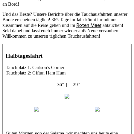
an Bord!
Und das Beste? Unsere Berichte über die Tauchausfahrten unserer
Boote erscheinen täglich! 365 Tage im Jahr könnt ihr mit uns
Roten Meer
zusammen auf die Reise gehen und im
abtauchen!
Seid dabei und lasst euch immer wieder aufs Neue verzaubern.
Willkommen zu unseren täglichen Tauchausfahrten!
Halbtagesfahrt
Tauchplatz 1: Carlson’s Corner
Tauchplatz 2: Giftun Ham Ham
36° |
29°
Abu Salama
Jasmin (JJ)
Sandra
Guten Morgen von der Salama, wir machten uns heute eine