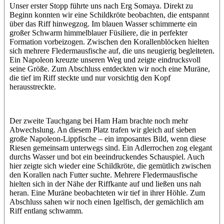
Unser erster Stopp führte uns nach Erg Somaya. Direkt zu
Beginn konnten wir eine Schildkröte beobachten, die entspannt
über das Riff hinwegzog. Im blauen Wasser schimmerte ein
großer Schwarm himmelblauer Füsiliere, die in perfekter
Formation vorbeizogen. Zwischen den Korallenblöcken hielten
sich mehrere Fledermausfische auf, die uns neugierig begleiteten.
Ein Napoleon kreuzte unseren Weg und zeigte eindrucksvoll
seine Größe. Zum Abschluss entdeckten wir noch eine Muräne,
die tief im Riff steckte und nur vorsichtig den Kopf
herausstreckte.
Der zweite Tauchgang bei Ham Ham brachte noch mehr
Abwechslung. An diesem Platz trafen wir gleich auf sieben
große Napoleon-Lippfische – ein imposantes Bild, wenn diese
Riesen gemeinsam unterwegs sind. Ein Adlerrochen zog elegant
durchs Wasser und bot ein beeindruckendes Schauspiel. Auch
hier zeigte sich wieder eine Schildkröte, die gemütlich zwischen
den Korallen nach Futter suchte. Mehrere Fledermausfische
hielten sich in der Nähe der Riffkante auf und ließen uns nah
heran. Eine Muräne beobachteten wir tief in ihrer Höhle. Zum
Abschluss sahen wir noch einen Igelfisch, der gemächlich am
Riff entlang schwamm.