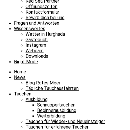
Red Sea Partner
Öffnungszeiten
Kontaktformular
Bewirb dich bei uns
Fragen und Antworten
Wissenswertes
Wetter in Hurghada
Gästebuch
Instagram
Webcam
Downloads
Night Mode
Home
News
Blog Rotes Meer
Tägliche Tauchausfahrten
Tauchen
Ausbildung
Schnuppertauchen
Beginnerausbildung
Weiterbildung
Tauchen für Wieder- und Neueinsteiger
Tauchen für erfahrene Taucher