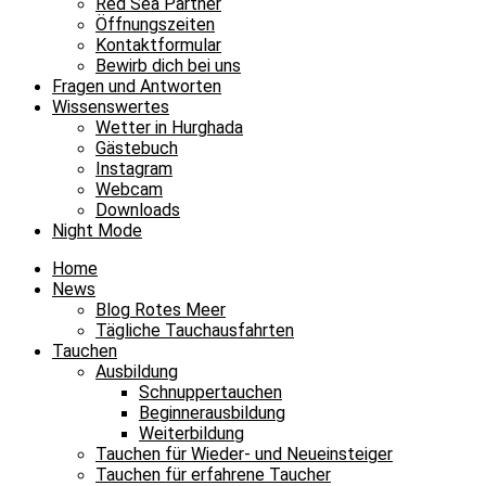
Red Sea Partner
Öffnungszeiten
Kontaktformular
Bewirb dich bei uns
Fragen und Antworten
Wissenswertes
Wetter in Hurghada
Gästebuch
Instagram
Webcam
Downloads
Night Mode
Home
News
Blog Rotes Meer
Tägliche Tauchausfahrten
Tauchen
Ausbildung
Schnuppertauchen
Beginnerausbildung
Weiterbildung
Tauchen für Wieder- und Neueinsteiger
Tauchen für erfahrene Taucher