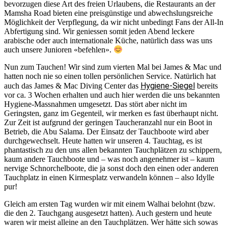
bevorzugen diese Art des freien Urlaubens, die Restaurants an der
Mamsha Road bieten eine preisgünstige und abwechslungsreiche
Möglichkeit der Verpflegung, da wir nicht unbedingt Fans der All-In
Abfertigung sind. Wir geniessen somit jeden Abend leckere
arabische oder auch internationale Küche, natürlich dass was uns
auch unsere Junioren «befehlen».
Nun zum Tauchen! Wir sind zum vierten Mal bei James & Mac und
hatten noch nie so einen tollen persönlichen Service. Natürlich hat
Hygiene-Siegel
auch das James & Mac Diving Center das
bereits
vor ca. 3 Wochen erhalten und auch hier werden die uns bekannten
Hygiene-Massnahmen umgesetzt. Das stört aber nicht im
Geringsten, ganz im Gegenteil, wir merken es fast überhaupt nicht.
Zur Zeit ist aufgrund der geringen Taucheranzahl nur ein Boot in
Betrieb, die Abu Salama. Der Einsatz der Tauchboote wird aber
durchgewechselt. Heute hatten wir unseren 4. Tauchtag, es ist
phantastisch zu den uns allen bekannten Tauchplätzen zu schippern,
kaum andere Tauchboote und – was noch angenehmer ist – kaum
nervige Schnorchelboote, die ja sonst doch den einen oder anderen
Tauchplatz in einen Kirmesplatz verwandeln können – also Idylle
pur!
Gleich am ersten Tag wurden wir mit einem Walhai belohnt (bzw.
die den 2. Tauchgang ausgesetzt hatten). Auch gestern und heute
waren wir meist alleine an den Tauchplätzen. Wer hätte sich sowas