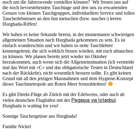
noch um die Jahreswende vorstellen können?
Wir freuen uns auf
die noch bevorstehenden Tauchtage und den uns zu erwartenden
Genuss von kleinen Tauchgruppen, individuellem Service und tollen
Taucherlebnissen an den fast menschen (bzw. taucher-) leeren
Hurghada-Riffen!
Wir haben es keine Sekunde bereut, in der momentanen schwierigen
allgemeinen Situation nach Hurghada gekommen zu sein. Es ist
einfach wunderschön und wir haben so nette Tauchlehrer
kennengelernt, die sich wirklich freuen würden, mit euch abtauchen
zu können. Wir planen bereits jetzt wieder im Oktober
herzukommen, auch wenn sich die Allgemeinsituation (ich vermeide
mal das Wort mit «C» und das obligatorische Testen in Deutschland
nach der Rückkehr), nicht wesentlich bessern sollte. Es gibt keinen
Grund mit all den jetzigen Massnahmen und dem Hygiene-Konzept
dieser Tauchmetropole am Roten Meer fernzubleiben!
Es gibt Direkt-Flüge ab Zürich mit der Edelweiss, oder auch ab
Pegasus via Istanbul
vielen deutschen Flughäfen mit der
.
Hurghada is waiting for you!
Sonnige Tauchergrüsse aus Hurghada!
Familie Nickel