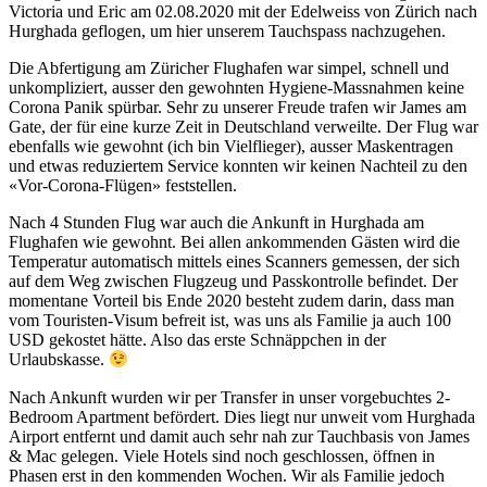
Victoria und Eric am 02.08.2020 mit der Edelweiss von Zürich nach
Hurghada geflogen, um hier unserem Tauchspass nachzugehen.
Die Abfertigung am Züricher Flughafen war simpel, schnell und
unkompliziert, ausser den gewohnten Hygiene-Massnahmen keine
Corona Panik spürbar. Sehr zu unserer Freude trafen wir James am
Gate, der für eine kurze Zeit in Deutschland verweilte. Der Flug war
ebenfalls wie gewohnt (ich bin Vielflieger), ausser Maskentragen
und etwas reduziertem Service konnten wir keinen Nachteil zu den
«Vor-Corona-Flügen» feststellen.
Nach 4 Stunden Flug war auch die Ankunft in Hurghada am
Flughafen wie gewohnt. Bei allen ankommenden Gästen wird die
Temperatur automatisch mittels eines Scanners gemessen, der sich
auf dem Weg zwischen Flugzeug und Passkontrolle befindet. Der
momentane Vorteil bis Ende 2020 besteht zudem darin, dass man
vom Touristen-Visum befreit ist, was uns als Familie ja auch 100
USD gekostet hätte. Also das erste Schnäppchen in der
Urlaubskasse.
Nach Ankunft wurden wir per Transfer in unser vorgebuchtes 2-
Bedroom Apartment befördert. Dies liegt nur unweit vom Hurghada
Airport entfernt und damit auch sehr nah zur Tauchbasis von James
& Mac gelegen. Viele Hotels sind noch geschlossen, öffnen in
Phasen erst in den kommenden Wochen. Wir als Familie jedoch