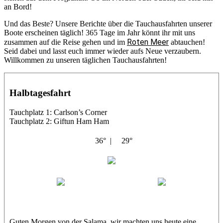
an Bord!
Und das Beste? Unsere Berichte über die Tauchausfahrten unserer
Boote erscheinen täglich! 365 Tage im Jahr könnt ihr mit uns
Roten Meer
zusammen auf die Reise gehen und im
abtauchen!
Seid dabei und lasst euch immer wieder aufs Neue verzaubern.
Willkommen zu unseren täglichen Tauchausfahrten!
Halbtagesfahrt
Tauchplatz 1: Carlson’s Corner
Tauchplatz 2: Giftun Ham Ham
36° |
29°
Abu Salama
Jasmin (JJ)
Sandra
Guten Morgen von der Salama, wir machten uns heute eine