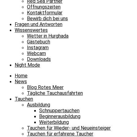
Red Sea Partner
Öffnungszeiten
Kontaktformular
Bewirb dich bei uns
Fragen und Antworten
Wissenswertes
Wetter in Hurghada
Gästebuch
Instagram
Webcam
Downloads
Night Mode
Home
News
Blog Rotes Meer
Tägliche Tauchausfahrten
Tauchen
Ausbildung
Schnuppertauchen
Beginnerausbildung
Weiterbildung
Tauchen für Wieder- und Neueinsteiger
Tauchen für erfahrene Taucher