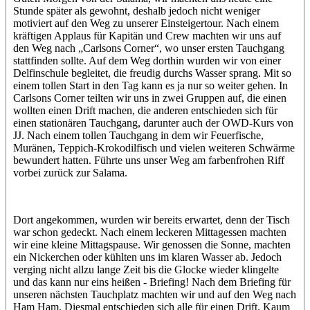
Stunde später als gewohnt, deshalb jedoch nicht weniger
motiviert auf den Weg zu unserer Einsteigertour. Nach einem
kräftigen Applaus für Kapitän und Crew machten wir uns auf
den Weg nach „Carlsons Corner“, wo unser ersten Tauchgang
stattfinden sollte. Auf dem Weg dorthin wurden wir von einer
Delfinschule begleitet, die freudig durchs Wasser sprang. Mit so
einem tollen Start in den Tag kann es ja nur so weiter gehen. In
Carlsons Corner teilten wir uns in zwei Gruppen auf, die einen
wollten einen Drift machen, die anderen entschieden sich für
einen stationären Tauchgang, darunter auch der OWD-Kurs von
JJ. Nach einem tollen Tauchgang in dem wir Feuerfische,
Muränen, Teppich-Krokodilfisch und vielen weiteren Schwärme
bewundert hatten. Führte uns unser Weg am farbenfrohen Riff
vorbei zurück zur Salama.
Dort angekommen, wurden wir bereits erwartet, denn der Tisch
war schon gedeckt. Nach einem leckeren Mittagessen machten
wir eine kleine Mittagspause. Wir genossen die Sonne, machten
ein Nickerchen oder kühlten uns im klaren Wasser ab. Jedoch
verging nicht allzu lange Zeit bis die Glocke wieder klingelte
und das kann nur eins heißen - Briefing! Nach dem Briefing für
unseren nächsten Tauchplatz machten wir und auf den Weg nach
Ham Ham. Diesmal entschieden sich alle für einen Drift. Kaum