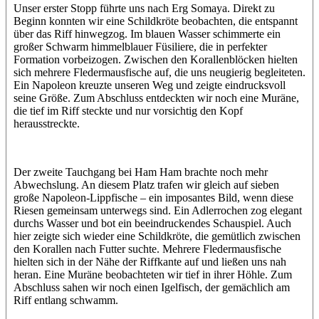
Unser erster Stopp führte uns nach Erg Somaya. Direkt zu
Beginn konnten wir eine Schildkröte beobachten, die entspannt
über das Riff hinwegzog. Im blauen Wasser schimmerte ein
großer Schwarm himmelblauer Füsiliere, die in perfekter
Formation vorbeizogen. Zwischen den Korallenblöcken hielten
sich mehrere Fledermausfische auf, die uns neugierig begleiteten.
Ein Napoleon kreuzte unseren Weg und zeigte eindrucksvoll
seine Größe. Zum Abschluss entdeckten wir noch eine Muräne,
die tief im Riff steckte und nur vorsichtig den Kopf
herausstreckte.
Der zweite Tauchgang bei Ham Ham brachte noch mehr
Abwechslung. An diesem Platz trafen wir gleich auf sieben
große Napoleon-Lippfische – ein imposantes Bild, wenn diese
Riesen gemeinsam unterwegs sind. Ein Adlerrochen zog elegant
durchs Wasser und bot ein beeindruckendes Schauspiel. Auch
hier zeigte sich wieder eine Schildkröte, die gemütlich zwischen
den Korallen nach Futter suchte. Mehrere Fledermausfische
hielten sich in der Nähe der Riffkante auf und ließen uns nah
heran. Eine Muräne beobachteten wir tief in ihrer Höhle. Zum
Abschluss sahen wir noch einen Igelfisch, der gemächlich am
Riff entlang schwamm.