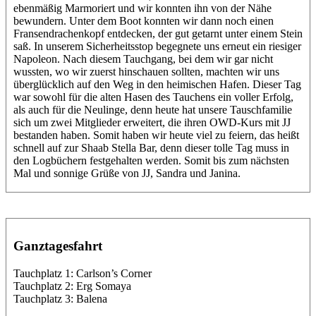
ebenmäßig Marmoriert und wir konnten ihn von der Nähe
bewundern. Unter dem Boot konnten wir dann noch einen
Fransendrachenkopf entdecken, der gut getarnt unter einem Stein
saß. In unserem Sicherheitsstop begegnete uns erneut ein riesiger
Napoleon. Nach diesem Tauchgang, bei dem wir gar nicht
wussten, wo wir zuerst hinschauen sollten, machten wir uns
überglücklich auf den Weg in den heimischen Hafen. Dieser Tag
war sowohl für die alten Hasen des Tauchens ein voller Erfolg,
als auch für die Neulinge, denn heute hat unsere Tauschfamilie
sich um zwei Mitglieder erweitert, die ihren OWD-Kurs mit JJ
bestanden haben. Somit haben wir heute viel zu feiern, das heißt
schnell auf zur Shaab Stella Bar, denn dieser tolle Tag muss in
den Logbüchern festgehalten werden. Somit bis zum nächsten
Mal und sonnige Grüße von JJ, Sandra und Janina.
Ganztagesfahrt
Tauchplatz 1: Carlson’s Corner
Tauchplatz 2: Erg Somaya
Tauchplatz 3: Balena