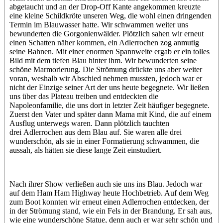
abgetaucht und an der Drop-Off Kante angekommen kreuzte
eine kleine Schildkröte unseren Weg, die wohl einen dringenden
Termin im Blauwasser hatte. Wir schwammen weiter uns
bewunderten die Gorgonienwälder. Plötzlich sahen wir erneut
einen Schatten näher kommen, ein Adlerrochen zog anmutig
seine Bahnen. Mit einer enormen Spannweite ergab er ein tolles
Bild mit dem tiefen Blau hinter ihm. Wir bewunderten seine
schöne Marmorierung. Die Strömung drückte uns aber weiter
voran, weshalb wir Abschied nehmen mussten, jedoch war er
nicht der Einzige seiner Art der uns heute begegnete. Wir ließen
uns über das Plateau treiben und entdeckten die
Napoleonfamilie, die uns dort in letzter Zeit häufiger begegnete.
Zuerst den Vater und später dann Mama mit Kind, die auf einem
Ausflug unterwegs waren. Dann plötzlich tauchten
drei Adlerrochen aus dem Blau auf. Sie waren alle drei
wunderschön, als sie in einer Formatierung schwammen, die
aussah, als hätten sie diese lange Zeit einstudiert.
Nach ihrer Show verließen auch sie uns ins Blau. Jedoch war
auf dem Ham Ham Highway heute Hochbetrieb. Auf dem Weg
zum Boot konnten wir erneut einen Adlerrochen entdecken, der
in der Strömung stand, wie ein Fels in der Brandung. Er sah aus,
wie eine wunderschöne Statue, denn auch er war sehr schön und