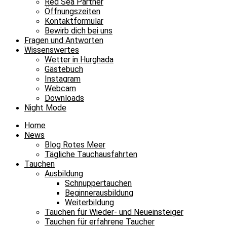
Red Sea Partner
Öffnungszeiten
Kontaktformular
Bewirb dich bei uns
Fragen und Antworten
Wissenswertes
Wetter in Hurghada
Gästebuch
Instagram
Webcam
Downloads
Night Mode
Home
News
Blog Rotes Meer
Tägliche Tauchausfahrten
Tauchen
Ausbildung
Schnuppertauchen
Beginnerausbildung
Weiterbildung
Tauchen für Wieder- und Neueinsteiger
Tauchen für erfahrene Taucher