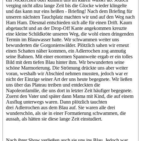
verging nicht allzu lange Zeit bis die Glocke wieder klingelte
und das kann nur eins heißen - Briefing! Nach dem Briefing für
unseren nächsten Tauchplatz machten wir und auf den Weg nach
Ham Ham. Diesmal entschieden sich alle für einen Drift. Kaum
abgetaucht und an der Drop-Off Kante angekommen kreuzte
eine kleine Schildkröte unseren Weg, die wohl einen dringenden
Termin im Blauwasser hatte. Wir schwammen weiter uns
bewunderten die Gorgonienwälder. Plötzlich sahen wir erneut
einen Schatten näher kommen, ein Adlerrochen zog anmutig
seine Bahnen. Mit einer enormen Spannweite ergab er ein tolles
Bild mit dem tiefen Blau hinter ihm. Wir bewunderten seine
schöne Marmorierung. Die Strömung drückte uns aber weiter
voran, weshalb wir Abschied nehmen mussten, jedoch war er
nicht der Einzige seiner Art der uns heute begegnete. Wir ließen
uns über das Plateau treiben und entdeckten die
Napoleonfamilie, die uns dort in letzter Zeit häufiger begegnete.
Zuerst den Vater und später dann Mama mit Kind, die auf einem
Ausflug unterwegs waren. Dann plötzlich tauchten
drei Adlerrochen aus dem Blau auf. Sie waren alle drei
wunderschön, als sie in einer Formatierung schwammen, die
aussah, als hätten sie diese lange Zeit einstudiert.
Nach ihrer Show verließen auch sie uns ins Blau. Jedoch war