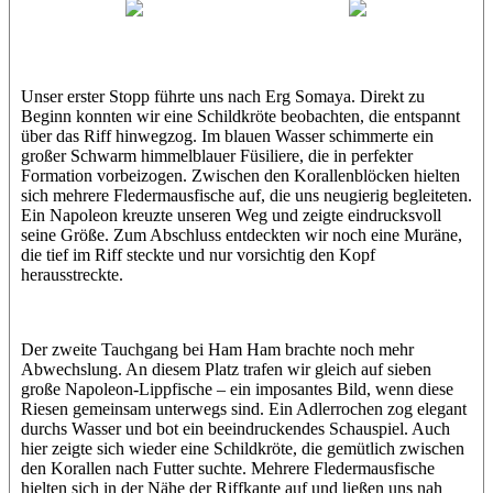
Wael
Eric
Unser erster Stopp führte uns nach Erg Somaya. Direkt zu
Beginn konnten wir eine Schildkröte beobachten, die entspannt
über das Riff hinwegzog. Im blauen Wasser schimmerte ein
großer Schwarm himmelblauer Füsiliere, die in perfekter
Formation vorbeizogen. Zwischen den Korallenblöcken hielten
sich mehrere Fledermausfische auf, die uns neugierig begleiteten.
Ein Napoleon kreuzte unseren Weg und zeigte eindrucksvoll
seine Größe. Zum Abschluss entdeckten wir noch eine Muräne,
die tief im Riff steckte und nur vorsichtig den Kopf
herausstreckte.
Der zweite Tauchgang bei Ham Ham brachte noch mehr
Abwechslung. An diesem Platz trafen wir gleich auf sieben
große Napoleon-Lippfische – ein imposantes Bild, wenn diese
Riesen gemeinsam unterwegs sind. Ein Adlerrochen zog elegant
durchs Wasser und bot ein beeindruckendes Schauspiel. Auch
hier zeigte sich wieder eine Schildkröte, die gemütlich zwischen
den Korallen nach Futter suchte. Mehrere Fledermausfische
hielten sich in der Nähe der Riffkante auf und ließen uns nah