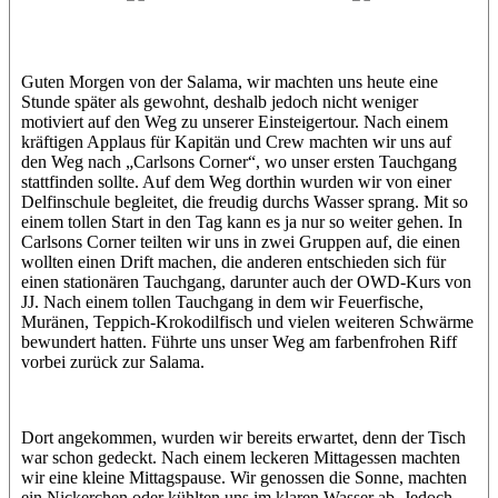
Jasmin (JJ)
Sandra
Guten Morgen von der Salama, wir machten uns heute eine
Stunde später als gewohnt, deshalb jedoch nicht weniger
motiviert auf den Weg zu unserer Einsteigertour. Nach einem
kräftigen Applaus für Kapitän und Crew machten wir uns auf
den Weg nach „Carlsons Corner“, wo unser ersten Tauchgang
stattfinden sollte. Auf dem Weg dorthin wurden wir von einer
Delfinschule begleitet, die freudig durchs Wasser sprang. Mit so
einem tollen Start in den Tag kann es ja nur so weiter gehen. In
Carlsons Corner teilten wir uns in zwei Gruppen auf, die einen
wollten einen Drift machen, die anderen entschieden sich für
einen stationären Tauchgang, darunter auch der OWD-Kurs von
JJ. Nach einem tollen Tauchgang in dem wir Feuerfische,
Muränen, Teppich-Krokodilfisch und vielen weiteren Schwärme
bewundert hatten. Führte uns unser Weg am farbenfrohen Riff
vorbei zurück zur Salama.
Dort angekommen, wurden wir bereits erwartet, denn der Tisch
war schon gedeckt. Nach einem leckeren Mittagessen machten
wir eine kleine Mittagspause. Wir genossen die Sonne, machten
ein Nickerchen oder kühlten uns im klaren Wasser ab. Jedoch