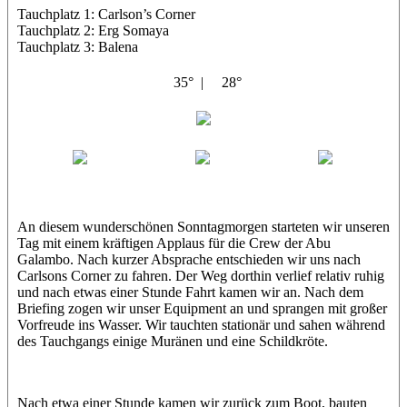
Tauchplatz 1: Carlson’s Corner
Tauchplatz 2: Erg Somaya
Tauchplatz 3: Balena
35° |
28°
Abu Galambo
Jamie
MoMo
Loris
An diesem wunderschönen Sonntagmorgen starteten wir unseren
Tag mit einem kräftigen Applaus für die Crew der Abu
Galambo. Nach kurzer Absprache entschieden wir uns nach
Carlsons Corner zu fahren. Der Weg dorthin verlief relativ ruhig
und nach etwas einer Stunde Fahrt kamen wir an. Nach dem
Briefing zogen wir unser Equipment an und sprangen mit großer
Vorfreude ins Wasser. Wir tauchten stationär und sahen während
des Tauchgangs einige Muränen und eine Schildkröte.
Nach etwa einer Stunde kamen wir zurück zum Boot, bauten