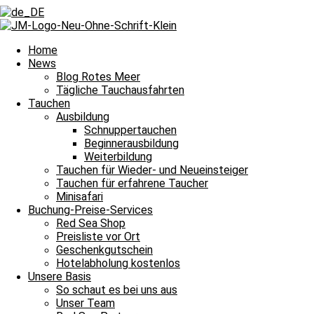
Zurück
Voriger
Das Rote Meer glänzt noch schöner
Nächster
Jubilare hatten schöne Tauchgänge
Nächster
Home
News
Blog Rotes Meer
Tägliche Tauchausfahrten
Tauchen
Ausbildung
Schnuppertauchen
Beginnerausbildung
Gut gelaunt zum Fische gucken und damit heißt es Leinen los für un
Weiterbildung
Tauchen für Wieder- und Neueinsteiger
Tauchguides
Unsere
berichten an dieser Stelle jeden Tag von den Si
Tauchen für erfahrene Taucher
dem Meer und unter Wasser erlebt haben. Auch über die wundervollen
Minisafari
Nachttauchgang – ihr könnt es mitverfolgen. Auch Wracktauchgänge 
Buchung-Preise-Services
Red Sea Shop
Und das Beste? Unsere Berichte über die Tauchausfahrten unserer Bo
Preisliste vor Ort
lasst euch immer wieder aufs Neue verzaubern. Willkommen zu unser
Geschenkgutschein
Hotelabholung kostenlos
Unsere Basis
Halbtagesfahrt
So schaut es bei uns aus
Unser Team
Tauchplatz 1: Carlson’s Corner