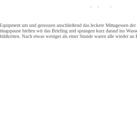
auchten stationär und sahen während des Tauchgangs einige Muränen un
Equipment um und genossen anschließend das leckere Mittagessen der
agspause hielten wir das Briefing und sprangen kurz darauf ins Wasse
dkröten. Nach etwas weniger als einer Stunde waren alle wieder an B