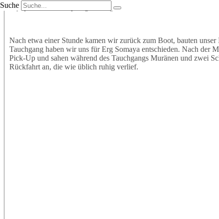
Suche
Equipment an und sprangen mit großer Vorfreude ins Wasser. Wir t
Nach etwa einer Stunde kamen wir zurück zum Boot, bauten unser 
Tauchgang haben wir uns für Erg Somaya entschieden. Nach der Mitt
Pick-Up und sahen während des Tauchgangs Muränen und zwei Schil
Rückfahrt an, die wie üblich ruhig verlief.