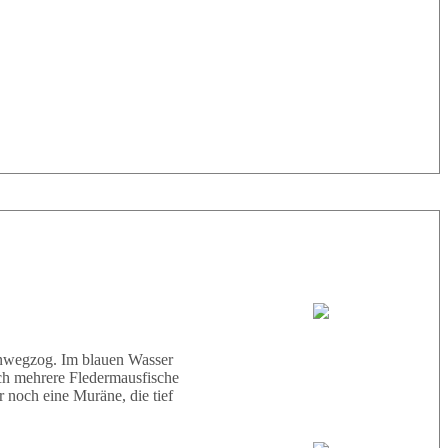
33° |
29°
Tauchboot:
Abu Scharara
hinwegzog. Im blauen Wasser
ich mehrere Fledermausfische
 noch eine Muräne, die tief
Tauchguides: