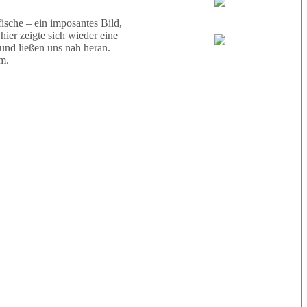
Wael
sche – ein imposantes Bild,
ier zeigte sich wieder eine
 und ließen uns nah heran.
Eric
m.