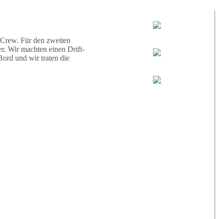
d eine Schildkröte.
Tauchguides:
Jamie
 Crew. Für den zweiten
r. Wir machten einen Drift-
ord und wir traten die
MoMo
Loris