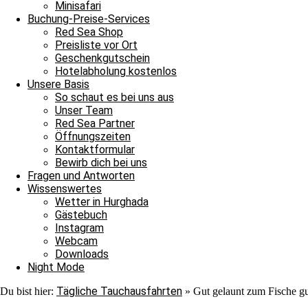
Nach ihrer Show verließen auch sie uns ins Blau. Jedoch war au
Minisafari
Adlerrochen entdecken, der in der Strömung stand, wie ein Fels in
Buchung-Preise-Services
ebenmäßig Marmoriert und wir konnten ihn von der Nähe bewundern
Red Sea Shop
unter einem Stein saß. In unserem Sicherheitsstop begegnete uns er
Preisliste vor Ort
hinschauen sollten, machten wir uns überglücklich auf den Weg in 
Geschenkgutschein
als auch für die Neulinge, denn heute hat unsere Tauschfamilie sic
Hotelabholung kostenlos
viel zu feiern, das heißt schnell auf zur Shaab Stella Bar, denn di
Unsere Basis
Grüße von JJ, Sandra und Janina.
So schaut es bei uns aus
Unser Team
Red Sea Partner
Öffnungszeiten
Kontaktformular
Bewirb dich bei uns
Fragen und Antworten
Wissenswertes
Wetter in Hurghada
Ganztagesfahrt
Gästebuch
Instagram
Tauchplatz 1: Carlson’s Corner
Webcam
Tauchplatz 2: Erg Somaya
Downloads
Tauchplatz 3: Balena
Night Mode
Tägliche Tauchausfahrten
Du bist hier:
»
Gut gelaunt zum Fische g
An diesem wunderschönen Sonntagmorgen starteten wir unseren Ta
wir uns nach Carlsons Corner zu fahren. Der Weg dorthin verlief r