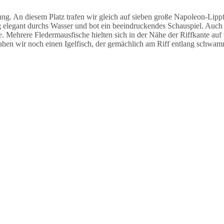
 An diesem Platz trafen wir gleich auf sieben große Napoleon-Lippfi
legant durchs Wasser und bot ein beeindruckendes Schauspiel. Auch h
e. Mehrere Fledermausfische hielten sich in der Nähe der Riffkante auf
ahen wir noch einen Igelfisch, der gemächlich am Riff entlang schwam