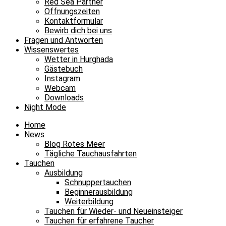
Red Sea Partner
Öffnungszeiten
Kontaktformular
Bewirb dich bei uns
Fragen und Antworten
Wissenswertes
Wetter in Hurghada
Gästebuch
Instagram
Webcam
Downloads
Night Mode
Home
News
Blog Rotes Meer
Tägliche Tauchausfahrten
Tauchen
Ausbildung
Schnuppertauchen
Beginnerausbildung
Weiterbildung
Tauchen für Wieder- und Neueinsteiger
Tauchen für erfahrene Taucher