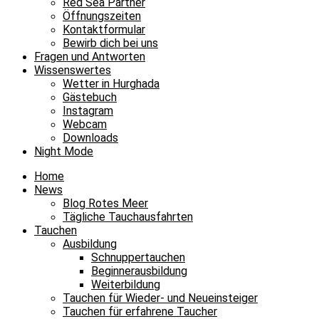
Red Sea Partner
Öffnungszeiten
Kontaktformular
Bewirb dich bei uns
Fragen und Antworten
Wissenswertes
Wetter in Hurghada
Gästebuch
Instagram
Webcam
Downloads
Night Mode
Home
News
Blog Rotes Meer
Tägliche Tauchausfahrten
Tauchen
Ausbildung
Schnuppertauchen
Beginnerausbildung
Weiterbildung
Tauchen für Wieder- und Neueinsteiger
Tauchen für erfahrene Taucher