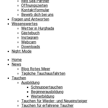
Red Sea Partner
Öffnungszeiten
Kontaktformular
Bewirb dich bei uns
Fragen und Antworten
Wissenswertes
Wetter in Hurghada
Gästebuch
Instagram
Webcam
Downloads
Night Mode
Home
News
Blog Rotes Meer
Tägliche Tauchausfahrten
Tauchen
Ausbildung
Schnuppertauchen
Beginnerausbildung
Weiterbildung
Tauchen für Wieder- und Neueinsteiger
Tauchen für erfahrene Taucher