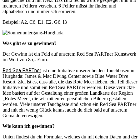
das gleiche Bild mit Netz. Das Bild rechts wurde gespiegelt und mit
mehreren Fehlern versehen. 6 Fehler müsst ihr finden und
alphabetisch und numerisch sortieren.
Beispiel: A2, C6, E1, E2, G6, I3
Was gibt es zu gewinnen?
Der Gewinn ist ein Feld auf unserem Red Sea PARTner Kunstwerk
im Wert von 85,- Euro.
Red Sea PARTner
ist eine Initiative unserer beiden Tauchbasen in
Hurghada: James & Mac Diving Center sowie Blue Water Dive
Resort. Ziel ist es, dass alle, die das Rote Meer lieben, ein Teil dieser
Initiative und somit ein Red Sea PARTner werden. Diese verrückte
Idee basiert auf der Gestaltung einer großen Landkarte der Region
„Rotes Meer“, die wir mit euren persönlichen Bildern gestalten
werden. Viele unserer Tauchgäste sind schon ein Red Sea PARTner
und mit ein wenig Glück kannst auch du dich bald auf unserem
Gemälde verewigen.
Wie kann ich gewinnen?
Unten findest du ein Formular, welches du mit deinen Daten und der