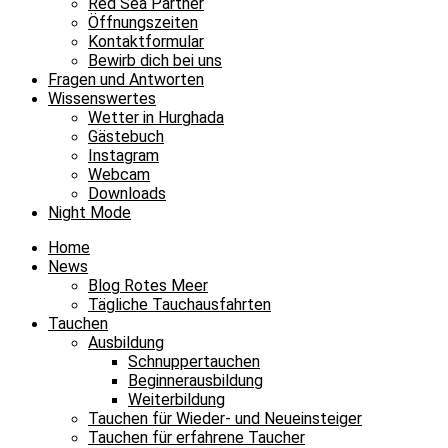
Red Sea Partner
Öffnungszeiten
Kontaktformular
Bewirb dich bei uns
Fragen und Antworten
Wissenswertes
Wetter in Hurghada
Gästebuch
Instagram
Webcam
Downloads
Night Mode
Home
News
Blog Rotes Meer
Tägliche Tauchausfahrten
Tauchen
Ausbildung
Schnuppertauchen
Beginnerausbildung
Weiterbildung
Tauchen für Wieder- und Neueinsteiger
Tauchen für erfahrene Taucher