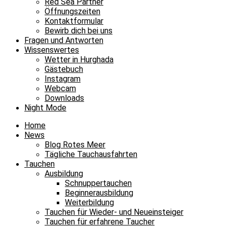
Red Sea Partner
Öffnungszeiten
Kontaktformular
Bewirb dich bei uns
Fragen und Antworten
Wissenswertes
Wetter in Hurghada
Gästebuch
Instagram
Webcam
Downloads
Night Mode
Home
News
Blog Rotes Meer
Tägliche Tauchausfahrten
Tauchen
Ausbildung
Schnuppertauchen
Beginnerausbildung
Weiterbildung
Tauchen für Wieder- und Neueinsteiger
Tauchen für erfahrene Taucher