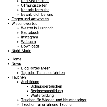
Red Sea Partner
Öffnungszeiten
Kontaktformular
Bewirb dich bei uns
Fragen und Antworten
Wissenswertes
Wetter in Hurghada
Gästebuch
Instagram
Webcam
Downloads
Night Mode
Home
News
Blog Rotes Meer
Tägliche Tauchausfahrten
Tauchen
Ausbildung
Schnuppertauchen
Beginnerausbildung
Weiterbildung
Tauchen für Wieder- und Neueinsteiger
Tauchen für erfahrene Taucher