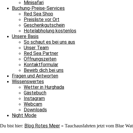
Minisafari
Schreibe einen Kommentar
Buchung-Preise-Services
Red Sea Shop
Deine E-Mail-Adresse wird nicht veröffentlicht.
Erforderliche Felder 
Preisliste vor Ort
Geschenkgutschein
Hotelabholung kostenlos
Unsere Basis
So schaut es bei uns aus
Unser Team
Red Sea Partner
Öffnungszeiten
Kommentar
*
Kontaktformular
Bewirb dich bei uns
Name
*
Fragen und Antworten
Wissenswertes
E-Mail
*
Wetter in Hurghada
Gästebuch
Website
Instagram
Webcam
Downloads
Night Mode
Impressum
Datenschutz
Blog Rotes Meer
Du bist hier:
»
Tauchausfahrten jetzt vom Blue Wat
Kontakt