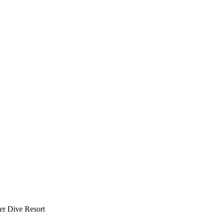
sind mit
*
markiert.
er Dive Resort