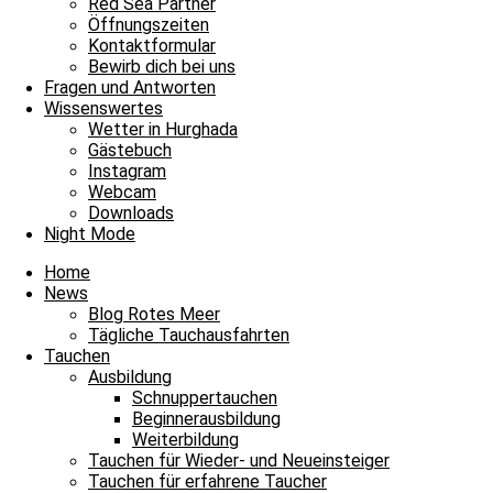
Red Sea Partner
Öffnungszeiten
Der Ablauf bleibt gleich
Kontaktformular
Bewirb dich bei uns
Beide Tauchbasen sind fast identisch organisiert, deshalb bleibt der
Fragen und Antworten
kostenloser Abholservice
auch unser
wie gewohnt und wir bringen
Wissenswertes
Wetter in Hurghada
Gästebuch
Am Tauchbetrieb ändert sich nichts
Instagram
Webcam
Downloads
Der tägliche Ablauf beim Tauchen bleibt im Blue Water Dive Resort g
Night Mode
Mittagessen müsst ihr nicht verzichten. 😊 Unsere Minisafaris finden eb
Home
Red Sea Shop
Buchen könnt ihr wie gewohnt über unseren
. Falls 
News
Blog Rotes Meer
Tägliche Tauchausfahrten
Ägypten, Rotes Meer, Hurghada, Deutsche Tauchschule, James & Ma
Tauchen
Ausbildung
Archiv
Schnuppertauchen
Beginnerausbildung
Archiv
Weiterbildung
0
Tauchen für Wieder- und Neueinsteiger
Blue Water Dive Resort
Minisafari
Tauchausfahrt
Umzug
Tauchen für erfahrene Taucher