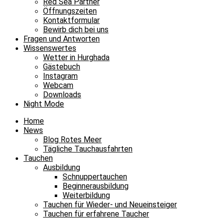
Red Sea Partner
Öffnungszeiten
Kontaktformular
Bewirb dich bei uns
Fragen und Antworten
Wissenswertes
Wetter in Hurghada
Gästebuch
Instagram
Webcam
Downloads
Night Mode
Home
News
Blog Rotes Meer
Tägliche Tauchausfahrten
Tauchen
Ausbildung
Schnuppertauchen
Beginnerausbildung
Weiterbildung
Tauchen für Wieder- und Neueinsteiger
Tauchen für erfahrene Taucher