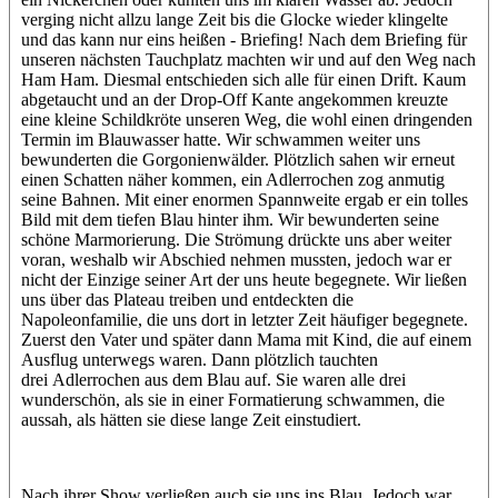
verging nicht allzu lange Zeit bis die Glocke wieder klingelte
und das kann nur eins heißen - Briefing! Nach dem Briefing für
unseren nächsten Tauchplatz machten wir und auf den Weg nach
Ham Ham. Diesmal entschieden sich alle für einen Drift. Kaum
abgetaucht und an der Drop-Off Kante angekommen kreuzte
eine kleine Schildkröte unseren Weg, die wohl einen dringenden
Termin im Blauwasser hatte. Wir schwammen weiter uns
bewunderten die Gorgonienwälder. Plötzlich sahen wir erneut
einen Schatten näher kommen, ein Adlerrochen zog anmutig
seine Bahnen. Mit einer enormen Spannweite ergab er ein tolles
Bild mit dem tiefen Blau hinter ihm. Wir bewunderten seine
schöne Marmorierung. Die Strömung drückte uns aber weiter
voran, weshalb wir Abschied nehmen mussten, jedoch war er
nicht der Einzige seiner Art der uns heute begegnete. Wir ließen
uns über das Plateau treiben und entdeckten die
Napoleonfamilie, die uns dort in letzter Zeit häufiger begegnete.
Zuerst den Vater und später dann Mama mit Kind, die auf einem
Ausflug unterwegs waren. Dann plötzlich tauchten
drei Adlerrochen aus dem Blau auf. Sie waren alle drei
wunderschön, als sie in einer Formatierung schwammen, die
aussah, als hätten sie diese lange Zeit einstudiert.
Nach ihrer Show verließen auch sie uns ins Blau. Jedoch war