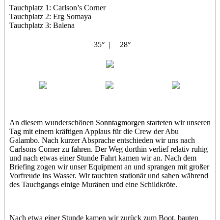
Tauchplatz 1: Carlson’s Corner
Tauchplatz 2: Erg Somaya
Tauchplatz 3: Balena
35° |
28°
Abu Galambo
Jamie
MoMo
Loris
An diesem wunderschönen Sonntagmorgen starteten wir unseren
Tag mit einem kräftigen Applaus für die Crew der Abu
Galambo. Nach kurzer Absprache entschieden wir uns nach
Carlsons Corner zu fahren. Der Weg dorthin verlief relativ ruhig
und nach etwas einer Stunde Fahrt kamen wir an. Nach dem
Briefing zogen wir unser Equipment an und sprangen mit großer
Vorfreude ins Wasser. Wir tauchten stationär und sahen während
des Tauchgangs einige Muränen und eine Schildkröte.
Nach etwa einer Stunde kamen wir zurück zum Boot, bauten