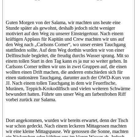
Jasmin (JJ)
Sandra
Guten Morgen von der Salama, wir machten uns heute eine
Stunde später als gewohnt, deshalb jedoch nicht weniger
motiviert auf den Weg zu unserer Einsteigertour. Nach einem
kräftigen Applaus für Kapitän und Crew machten wir uns auf
den Weg nach „Carlsons Corner“, wo unser ersten Tauchgang
stattfinden sollte. Auf dem Weg dorthin wurden wir von einer
Delfinschule begleitet, die freudig durchs Wasser sprang. Mit so
einem tollen Start in den Tag kann es ja nur so weiter gehen. In
Carlsons Corner teilten wir uns in zwei Gruppen auf, die einen
wollten einen Drift machen, die anderen entschieden sich für
einen stationären Tauchgang, darunter auch der OWD-Kurs von
JJ. Nach einem tollen Tauchgang in dem wir Feuerfische,
Muränen, Teppich-Krokodilfisch und vielen weiteren Schwärme
bewundert hatten. Führte uns unser Weg am farbenfrohen Riff
vorbei zurück zur Salama.
Dort angekommen, wurden wir bereits erwartet, denn der Tisch
war schon gedeckt. Nach einem leckeren Mittagessen machten
wir eine kleine Mittagspause. Wir genossen die Sonne, machten
ein Nickerchen oder kühlten uns im klaren Wasser ab. Jedoch