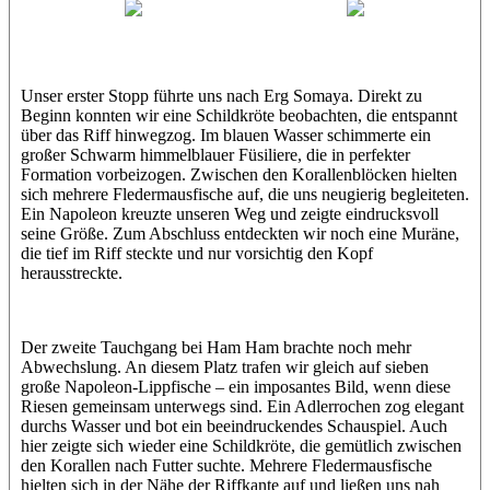
Wael
Eric
Unser erster Stopp führte uns nach Erg Somaya. Direkt zu
Beginn konnten wir eine Schildkröte beobachten, die entspannt
über das Riff hinwegzog. Im blauen Wasser schimmerte ein
großer Schwarm himmelblauer Füsiliere, die in perfekter
Formation vorbeizogen. Zwischen den Korallenblöcken hielten
sich mehrere Fledermausfische auf, die uns neugierig begleiteten.
Ein Napoleon kreuzte unseren Weg und zeigte eindrucksvoll
seine Größe. Zum Abschluss entdeckten wir noch eine Muräne,
die tief im Riff steckte und nur vorsichtig den Kopf
herausstreckte.
Der zweite Tauchgang bei Ham Ham brachte noch mehr
Abwechslung. An diesem Platz trafen wir gleich auf sieben
große Napoleon-Lippfische – ein imposantes Bild, wenn diese
Riesen gemeinsam unterwegs sind. Ein Adlerrochen zog elegant
durchs Wasser und bot ein beeindruckendes Schauspiel. Auch
hier zeigte sich wieder eine Schildkröte, die gemütlich zwischen
den Korallen nach Futter suchte. Mehrere Fledermausfische
hielten sich in der Nähe der Riffkante auf und ließen uns nah