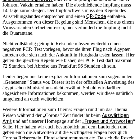
Johnson Vakzin erhalten haben. Die abschließende Impfung muss
14 Tage zurückliegen. Der Impfnachweis muss den Regeln des
QR-Code
Ausstellungslandes entsprechen und einen
enthalten.
Ausgenommen von dieser Regelung sind Menschen, die aus einem
Virusvarianten Gebiet einreisen, hier verhindert die Impfung nicht
die Quarantäne.
Nicht vollständig geimpfte Reisende müssen weiterhin einen
negativen PCR-Test vorlegen, bevor sie ihren Flug nach Ägypten
antreten oder sich nach der Ankunft in Hurghada testen lassen. Hier
gelten die gleichen Regeln wie bisher, der PCR Test darf maximal
72 Stunden. bei Abreise aus Frankfurt 96 Stunden alt sein.
Leider liegen uns keine expliziten Informationen zum sogenannten
„Genesenen“ Status vor. Dieser ist in der offiziellen Anweisung des
ägyptischen Ministeriums nicht erwähnt. Sobald wir darüber
abgesicherte Informationen bekommen, werden wir diese natürlich
umgehend an euch weiterleiten.
Weitere Informationen zum Thema: Fragen rund um das Thema
Auswärtigen
Reisen während der „Corona“ Zeit findet ihr
beim
Amt
Fragen und Antworten
und auf unserer Homepage auf der „
“
Seite. Hier halten wir euch bestmöglich auf dem Laufenden und
geben euch die Antworten auf die wichtigsten Fragen bezüglich
Corona Reiseregeln, Einreisebestimmungen etc. Da sich die Regeln