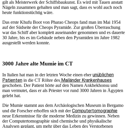
gilt als Meisterwerk der Schiffsbaukunst. Es wird mit Tauen anstatt
Nägeln zusammen gehalten und man sagt, dass es wohl auch noch
heute funktionstüchtig wäre.
Das erste Khufu Boot von Pharao Cheops fand man im Mai 1954
auf der Südseite der Cheops Pyramide. Zur großen Überraschung
war das Schiff aber komplett auseinander genommen und es dauerte
30 Jahre, bis es im Gebäude neben den Pyramiden im Jahre 1982
ausgestellt werden konnte.
3000 Jahre alte Mumie im CT
unüblichen
In Italien hat man in der letzten Woche einen eher
Patienten
Mailänder Krankenhauses
in die CT Röhre des
geschoben. Der Patient hörte auf den Namen Ankhekhonsu und
man vermutet, dass er als Priester vor rund 3000 Jahren in Ägypten
gelebt hat.
Die Mumie stammt aus dem Archäologischen Museum in Bergamo
Computertomographie
und die Forscher erhoffen sich mit der
neue Erkenntnisse für die moderne Medizin zu gewinnen. Neben
der Computertomographie sind chemische und physikalische
Analysen geplant, um mehr über das Leben des Verstorbenen