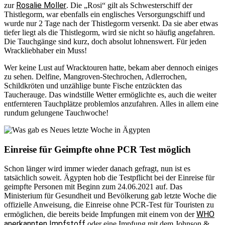
Rosalie Moller
zur
. Die „Rosi“ gilt als Schwesterschiff der
Thistlegorm, war ebenfalls ein englisches Versorgungschiff und
wurde nur 2 Tage nach der Thistlegorm versenkt. Da sie aber etwas
tiefer liegt als die Thistlegorm, wird sie nicht so häufig angefahren.
Die Tauchgänge sind kurz, doch absolut lohnenswert. Für jeden
Wrackliebhaber ein Muss!
Wer keine Lust auf Wracktouren hatte, bekam aber dennoch einiges
zu sehen. Delfine, Mangroven-Stechrochen, Adlerrochen,
Schildkröten und unzählige bunte Fische entzückten das
Taucherauge. Das windstille Wetter ermöglichte es, auch die weiter
entfernteren Tauchplätze problemlos anzufahren. Alles in allem eine
rundum gelungene Tauchwoche!
Einreise für Geimpfte ohne PCR Test möglich
Schon länger wird immer wieder danach gefragt, nun ist es
tatsächlich soweit. Ägypten hob die Testpflicht bei der Einreise für
geimpfte
Personen
mit Beginn zum 24.06.2021 auf. Das
Ministerium für Gesundheit und Bevölkerung gab letzte Woche die
offizielle Anweisung, die Einreise ohne PCR-Test für Touristen zu
WHO
ermöglichen, die bereits beide Impfungen mit einem von der
anerkannten Impfstoff
oder eine Impfung mit dem Johnson &