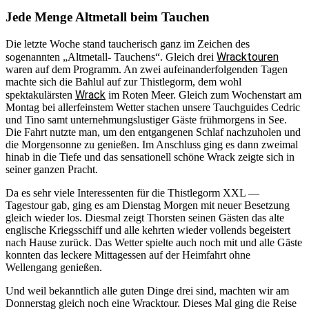
Jede Menge Altmetall beim Tauchen
Die letzte Woche stand taucherisch ganz im Zeichen des
Wracktouren
sogenannten „Altmetall- Tauchens“. Gleich drei
waren auf dem Programm. An zwei aufeinanderfolgenden Tagen
machte sich die Bahlul auf zur Thistlegorm, dem wohl
Wrack
spektakulärsten
im Roten Meer. Gleich zum Wochenstart am
Montag bei allerfeinstem Wetter stachen unsere Tauchguides Cedric
und Tino samt unternehmungslustiger Gäste frühmorgens in See.
Die Fahrt nutzte man, um den entgangenen Schlaf nachzuholen und
die Morgensonne zu genießen. Im Anschluss ging es dann zweimal
hinab in die Tiefe und das sensationell schöne Wrack zeigte sich in
seiner ganzen Pracht.
Da es sehr viele Interessenten für die Thistlegorm XXL —
Tagestour gab, ging es am Dienstag Morgen mit neuer Besetzung
gleich wieder los. Diesmal zeigt Thorsten seinen Gästen das alte
englische Kriegsschiff und alle kehrten wieder vollends begeistert
nach Hause zurück. Das Wetter spielte auch noch mit und alle Gäste
konnten das leckere Mittagessen auf der Heimfahrt ohne
Wellengang genießen.
Und weil bekanntlich alle guten Dinge drei sind, machten wir am
Donnerstag gleich noch eine Wracktour. Dieses Mal ging die Reise