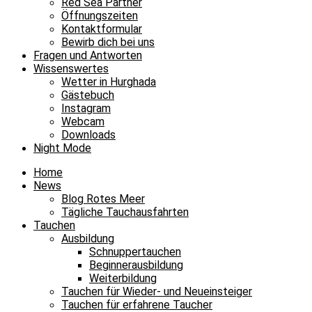
Red Sea Partner
Öffnungszeiten
Kontaktformular
Bewirb dich bei uns
Fragen und Antworten
Wissenswertes
Wetter in Hurghada
Gästebuch
Instagram
Webcam
Downloads
Night Mode
Home
News
Blog Rotes Meer
Tägliche Tauchausfahrten
Tauchen
Ausbildung
Schnuppertauchen
Beginnerausbildung
Weiterbildung
Tauchen für Wieder- und Neueinsteiger
Tauchen für erfahrene Taucher