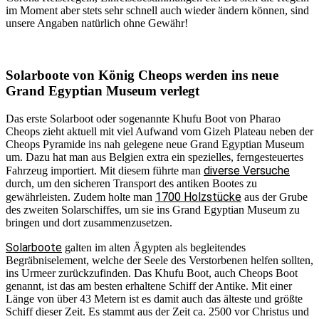
im Moment aber stets sehr schnell auch wieder ändern können, sind
unsere Angaben natürlich ohne Gewähr!
Solarboote von König Cheops werden ins neue
Grand Egyptian Museum verlegt
Das erste Solarboot oder sogenannte Khufu Boot von Pharao
Cheops zieht aktuell mit viel Aufwand vom Gizeh Plateau neben der
Cheops Pyramide ins nah gelegene neue Grand Egyptian Museum
um. Dazu hat man aus Belgien extra ein spezielles, ferngesteuertes
diverse Versuche
Fahrzeug importiert. Mit diesem führte man
durch, um den sicheren Transport des antiken Bootes zu
1700 Holzstücke
gewährleisten. Zudem holte man
aus der Grube
des zweiten Solarschiffes, um sie ins Grand Egyptian Museum zu
bringen und dort zusammenzusetzen.
Solarboote
galten im alten Ägypten als begleitendes
Begräbniselement, welche der Seele des Verstorbenen helfen sollten,
ins Urmeer zurückzufinden. Das Khufu Boot, auch Cheops Boot
genannt, ist das am besten erhaltene Schiff der Antike. Mit einer
Länge von über 43 Metern ist es damit auch das älteste und größte
Schiff dieser Zeit. Es stammt aus der Zeit ca. 2500 vor Christus und