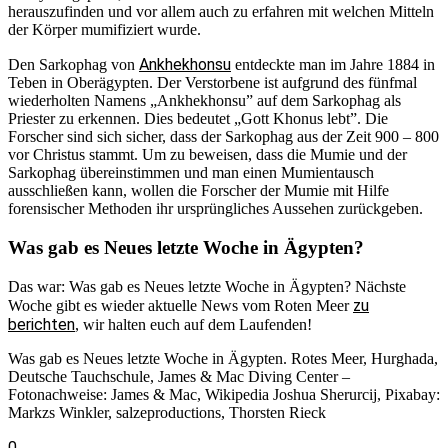
herauszufinden und vor allem auch zu erfahren mit welchen Mitteln
der Körper mumifiziert wurde.
Ankhekhonsu
Den Sarkophag von
entdeckte man im Jahre 1884 in
Teben in Oberägypten. Der Verstorbene ist aufgrund des fünfmal
wiederholten Namens „Ankhekhonsu” auf dem Sarkophag als
Priester zu erkennen. Dies bedeutet „Gott Khonus lebt”. Die
Forscher sind sich sicher, dass der Sarkophag aus der Zeit 900 – 800
vor Christus stammt. Um zu beweisen, dass die Mumie und der
Sarkophag übereinstimmen und man einen Mumientausch
ausschließen kann, wollen die Forscher der Mumie mit Hilfe
forensischer Methoden ihr ursprüngliches Aussehen zurückgeben.
Was gab es Neues letzte Woche in Ägypten?
Das war: Was gab es Neues letzte Woche in Ägypten? Nächste
zu
Woche gibt es wieder aktuelle News vom Roten Meer
berichten
, wir halten euch auf dem Laufenden!
Was gab es Neues letzte Woche in Ägypten. Rotes Meer, Hurghada,
Deutsche Tauchschule, James & Mac Diving Center –
Fotonachweise: James & Mac, Wikipedia Joshua Sherurcij, Pixabay:
Markzs Winkler, salzeproductions, Thorsten Rieck
0