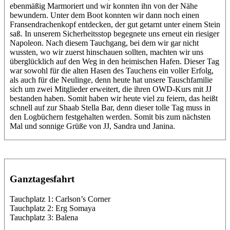
ebenmäßig Marmoriert und wir konnten ihn von der Nähe
bewundern. Unter dem Boot konnten wir dann noch einen
Fransendrachenkopf entdecken, der gut getarnt unter einem Stein
saß. In unserem Sicherheitsstop begegnete uns erneut ein riesiger
Napoleon. Nach diesem Tauchgang, bei dem wir gar nicht
wussten, wo wir zuerst hinschauen sollten, machten wir uns
überglücklich auf den Weg in den heimischen Hafen. Dieser Tag
war sowohl für die alten Hasen des Tauchens ein voller Erfolg,
als auch für die Neulinge, denn heute hat unsere Tauschfamilie
sich um zwei Mitglieder erweitert, die ihren OWD-Kurs mit JJ
bestanden haben. Somit haben wir heute viel zu feiern, das heißt
schnell auf zur Shaab Stella Bar, denn dieser tolle Tag muss in
den Logbüchern festgehalten werden. Somit bis zum nächsten
Mal und sonnige Grüße von JJ, Sandra und Janina.
Ganztagesfahrt
Tauchplatz 1: Carlson’s Corner
Tauchplatz 2: Erg Somaya
Tauchplatz 3: Balena