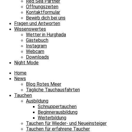
Red Sea Partner
Öffnungszeiten
Kontaktformular
Bewirb dich bei uns
Fragen und Antworten
Wissenswertes
Wetter in Hurghada
Gästebuch
Instagram
Webcam
Downloads
Night Mode
Home
News
Blog Rotes Meer
Tägliche Tauchausfahrten
Tauchen
Ausbildung
Schnuppertauchen
Beginnerausbildung
Weiterbildung
Tauchen für Wieder- und Neueinsteiger
Tauchen für erfahrene Taucher