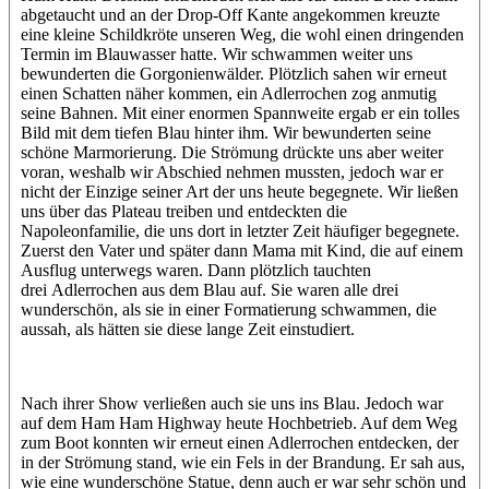
abgetaucht und an der Drop-Off Kante angekommen kreuzte
eine kleine Schildkröte unseren Weg, die wohl einen dringenden
Termin im Blauwasser hatte. Wir schwammen weiter uns
bewunderten die Gorgonienwälder. Plötzlich sahen wir erneut
einen Schatten näher kommen, ein Adlerrochen zog anmutig
seine Bahnen. Mit einer enormen Spannweite ergab er ein tolles
Bild mit dem tiefen Blau hinter ihm. Wir bewunderten seine
schöne Marmorierung. Die Strömung drückte uns aber weiter
voran, weshalb wir Abschied nehmen mussten, jedoch war er
nicht der Einzige seiner Art der uns heute begegnete. Wir ließen
uns über das Plateau treiben und entdeckten die
Napoleonfamilie, die uns dort in letzter Zeit häufiger begegnete.
Zuerst den Vater und später dann Mama mit Kind, die auf einem
Ausflug unterwegs waren. Dann plötzlich tauchten
drei Adlerrochen aus dem Blau auf. Sie waren alle drei
wunderschön, als sie in einer Formatierung schwammen, die
aussah, als hätten sie diese lange Zeit einstudiert.
Nach ihrer Show verließen auch sie uns ins Blau. Jedoch war
auf dem Ham Ham Highway heute Hochbetrieb. Auf dem Weg
zum Boot konnten wir erneut einen Adlerrochen entdecken, der
in der Strömung stand, wie ein Fels in der Brandung. Er sah aus,
wie eine wunderschöne Statue, denn auch er war sehr schön und