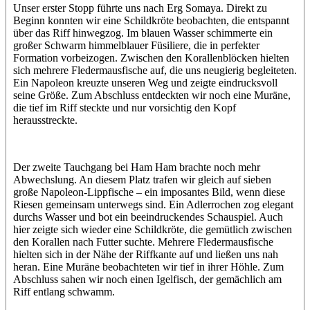
Unser erster Stopp führte uns nach Erg Somaya. Direkt zu
Beginn konnten wir eine Schildkröte beobachten, die entspannt
über das Riff hinwegzog. Im blauen Wasser schimmerte ein
großer Schwarm himmelblauer Füsiliere, die in perfekter
Formation vorbeizogen. Zwischen den Korallenblöcken hielten
sich mehrere Fledermausfische auf, die uns neugierig begleiteten.
Ein Napoleon kreuzte unseren Weg und zeigte eindrucksvoll
seine Größe. Zum Abschluss entdeckten wir noch eine Muräne,
die tief im Riff steckte und nur vorsichtig den Kopf
herausstreckte.
Der zweite Tauchgang bei Ham Ham brachte noch mehr
Abwechslung. An diesem Platz trafen wir gleich auf sieben
große Napoleon-Lippfische – ein imposantes Bild, wenn diese
Riesen gemeinsam unterwegs sind. Ein Adlerrochen zog elegant
durchs Wasser und bot ein beeindruckendes Schauspiel. Auch
hier zeigte sich wieder eine Schildkröte, die gemütlich zwischen
den Korallen nach Futter suchte. Mehrere Fledermausfische
hielten sich in der Nähe der Riffkante auf und ließen uns nah
heran. Eine Muräne beobachteten wir tief in ihrer Höhle. Zum
Abschluss sahen wir noch einen Igelfisch, der gemächlich am
Riff entlang schwamm.