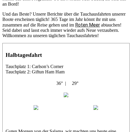
an Bord!
Und das Beste? Unsere Berichte über die Tauchausfahrten unserer
Boote erscheinen täglich! 365 Tage im Jahr könnt ihr mit uns
Roten Meer
zusammen auf die Reise gehen und im
abtauchen!
Seid dabei und lasst euch immer wieder aufs Neue verzaubern.
Willkommen zu unseren täglichen Tauchausfahrten!
Halbtagesfahrt
Tauchplatz 1: Carlson’s Corner
Tauchplatz 2: Giftun Ham Ham
36° |
29°
Abu Salama
Jasmin (JJ)
Sandra
Guten Morgen von der Salama, wir machten uns heute eine